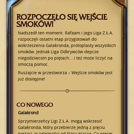
ROZPOCZĘŁO SIĘ WEJŚCIE
SMOKÓW!
Nadszedł ten moment. Rafaam i jego Liga Z.Ł.A.
rozpoczęli ostatni etap przygotowań do
wskrzeszenia Galakronda, protoplasty wszystkich
smoków. Jednak Liga Odkrywców depcze
niegodziwcom po piętach... i też może liczyć na
smoczą pomoc.
Ruszajcie w przestworza – Wejście smoków jest
już dostępne!
CO NOWEGO
Galakrond
Sprzymierzeńcy Ligi Z.Ł.A. mogą wskrzesić
Galakronda, który przebierze jedną z pięciu
postaci, w zależności od klasy gracza. Co więcej,