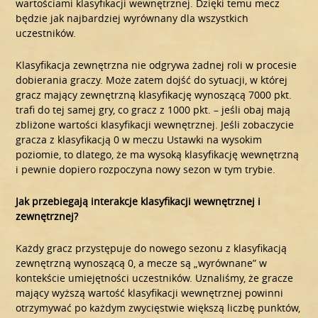
wartościami klasyfikacji wewnętrznej. Dzięki temu mecz
będzie jak najbardziej wyrównany dla wszystkich
uczestników.
Klasyfikacja zewnętrzna nie odgrywa żadnej roli w procesie
dobierania graczy. Może zatem dojść do sytuacji, w której
gracz mający zewnętrzną klasyfikację wynoszącą 7000 pkt.
trafi do tej samej gry, co gracz z 1000 pkt. – jeśli obaj mają
zbliżone wartości klasyfikacji wewnętrznej. Jeśli zobaczycie
gracza z klasyfikacją 0 w meczu Ustawki na wysokim
poziomie, to dlatego, że ma wysoką klasyfikację wewnętrzną
i pewnie dopiero rozpoczyna nowy sezon w tym trybie.
Jak przebiegają interakcje klasyfikacji wewnętrznej i
zewnętrznej?
Każdy gracz przystępuje do nowego sezonu z klasyfikacją
zewnętrzną wynoszącą 0, a mecze są „wyrównane” w
kontekście umiejętności uczestników. Uznaliśmy, że gracze
mający wyższą wartość klasyfikacji wewnętrznej powinni
otrzymywać po każdym zwycięstwie większą liczbę punktów,