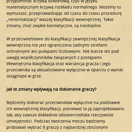
przypominać krzywą dzwonową, czyli w języku
matematycznym krzywą rozkładu normalnego. Możemy to
wymuszać, przeprowadzając od czasu do czasu procedurę
„renormalizacji” waszej klasyfikacji wewnętrznej. Takie
zmiany, choć zwykle kosmetyczne, są niezbędne.
W przeciwieństwie do klasyfikacji zewnętrznej klasyfikacja
wewnętrzna nie jest ograniczona żadnymi strefami
ochronnymi ani pułapami liczbowymi. Nie bierze też pod
uwagę współczynników związanych z postępami.
Wewnętrzna klasyfikacja oraz wariancja gracza i jego
przeciwnika są aktualizowane wyłącznie w oparciu o wyniki
osiągnięte w grze.
Jak te zmiany wpływają na dobieranie graczy?
Będziemy dobierać przeciwników wyłącznie na podstawie
ich wewnętrznej klasyfikacji, ponieważ to ją zaprojektowano
tak, aby zawsze dokładnie odzwierciedlała rzeczywiste
umiejętności. Podczas tworzenia meczu będziemy
próbowali wybrać 8 graczy z najbardziej zbliżonymi