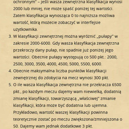
ochronnym” – jeśli wasza zewnętrzna klasyfikacja wynosi
2000 lub mniej, nie może spaść poniżej tej wartości.
Zatem klasyfikacja wynosząca 0 to najniższa możliwa
wartość, którą możecie zobaczyć w interfejsie
użytkownika.
W klasyfikacji zewnętrznej można wyróżnić „pułapy” w
zakresie 2000-6000. Gdy wasza klasyfikacja zewnętrzna
przekroczy dany pułap, nie spadnie już poniżej jego
wartości. Obecnie pułapy występują co 500 pkt.: 2000,
2500, 3000, 3500, 4000, 4500, 5000, 5500, 6000.
Obecnie maksymalna liczba punktów klasyfikacji
zewnętrznej do zdobycia na mecz wynosi 300 pkt.
O ile wasza klasyfikacja zewnętrzna nie przekracza 6500
pkt., po każdym meczu dajemy wam niewielką, dodatnią
zmianę klasyfikacji, towarzyszącą „właściwej” zmianie
klasyfikacji, która może być dodatnia lub ujemna.
Przykładowo, wartość waszej klasyfikacji powinna
teoretycznie zostać po meczu zwiększona/zmniejszona o
50. Dajemy wam jednak dodatkowe 3 pkt.