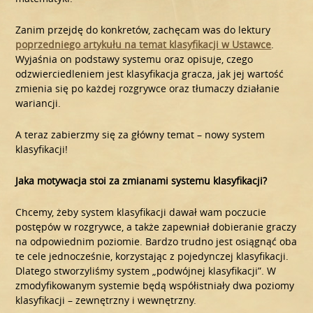
Zanim przejdę do konkretów, zachęcam was do lektury
poprzedniego artykułu na temat klasyfikacji w Ustawce
.
Wyjaśnia on podstawy systemu oraz opisuje, czego
odzwierciedleniem jest klasyfikacja gracza, jak jej wartość
zmienia się po każdej rozgrywce oraz tłumaczy działanie
wariancji.
A teraz zabierzmy się za główny temat – nowy system
klasyfikacji!
Jaka motywacja stoi za zmianami systemu klasyfikacji?
Chcemy, żeby system klasyfikacji dawał wam poczucie
postępów w rozgrywce, a także zapewniał dobieranie graczy
na odpowiednim poziomie. Bardzo trudno jest osiągnąć oba
te cele jednocześnie, korzystając z pojedynczej klasyfikacji.
Dlatego stworzyliśmy system „podwójnej klasyfikacji”. W
zmodyfikowanym systemie będą współistniały dwa poziomy
klasyfikacji – zewnętrzny i wewnętrzny.