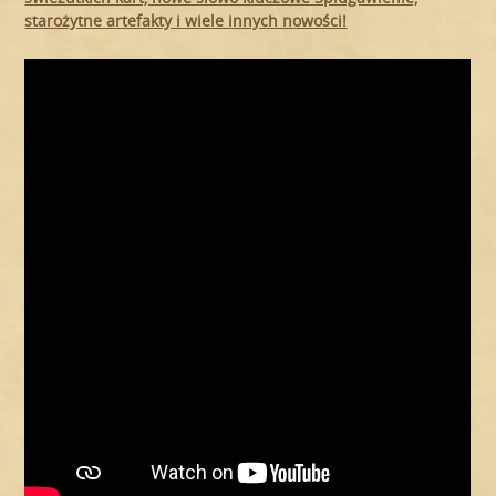
starożytne artefakty i wiele innych nowości!