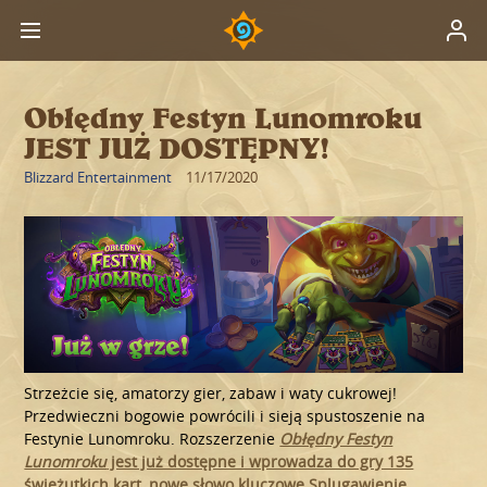
Obłędny Festyn Lunomroku
JEST JUŻ DOSTĘPNY!
Blizzard Entertainment
11/17/2020
Strzeżcie się, amatorzy gier, zabaw i waty cukrowej!
Przedwieczni bogowie powrócili i sieją spustoszenie na
Festynie Lunomroku. Rozszerzenie
Obłędny Festyn
Lunomroku
jest już dostępne i wprowadza do gry 135
świeżutkich kart, nowe słowo kluczowe Splugawienie,