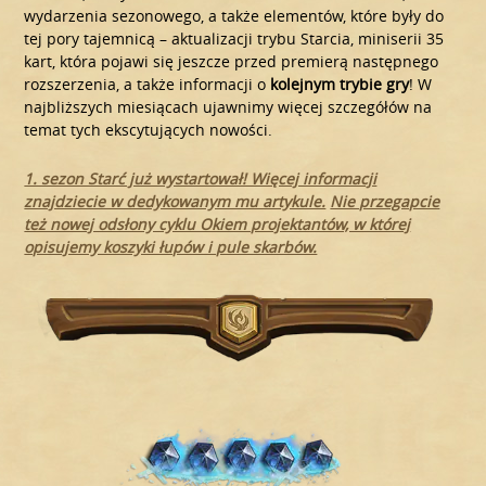
wydarzenia sezonowego, a także elementów, które były do
tej pory tajemnicą – aktualizacji trybu Starcia, miniserii 35
kart, która pojawi się jeszcze przed premierą następnego
rozszerzenia, a także informacji o
kolejnym trybie gry
! W
najbliższych miesiącach ujawnimy więcej szczegółów na
temat tych ekscytujących nowości.
1. sezon Starć już wystartował! Więcej informacji
znajdziecie w dedykowanym mu artykule.
Nie przegapcie
też nowej odsłony cyklu Okiem projektantów, w której
opisujemy koszyki łupów i pule skarbów.