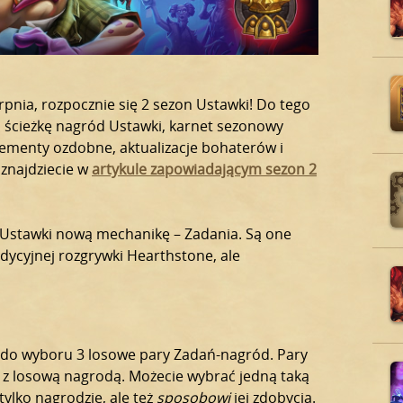
rpnia, rozpocznie się 2 sezon Ustawki! Do tego
ą ścieżkę nagród Ustawki, karnet sezonowy
lementy ozdobne, aktualizacje bohaterów i
 znajdziecie w
artykule zapowiadającym sezon 2
o Ustawki nową mechanikę – Zadania. Są one
dycyjnej rozgrywki Hearthstone, ale
ną do wyboru 3 losowe pary Zadań-nagród. Pary
 z losową nagrodą. Możecie wybrać jedną taką
 tylko nagrodzie, ale też
sposobowi
jej zdobycia.