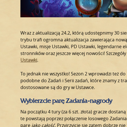
Wraz z aktualizacją 24.2, którą udostępnimy 30 sie
trybu trafi ogromna aktualizacja zawierająca now
Ustawki, misje Ustawki, PD Ustawki, legendarne e
stronników oraz jeszcze więcej nowości! Szczegóły
Ustawki
.
To jednak nie wszystko! Sezon 2 wprowadzi też d
podobne do Zadań i Serii zadań, które znamy z tra
dostosowane są do gry w Ustawce.
Wybierzcie parę Zadania-nagrody
Na początku 4 tury (za 6 szt. złota) gracze dosta
te powstają poprzez połączenie losowego Zadania
parę
jako całość
. Przyjrzyjcie się zatem dobrze nie