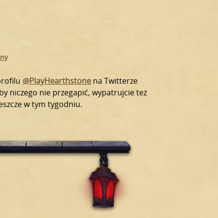
nny
profilu
@PlayHearthstone
na Twitterze
y niczego nie przegapić, wypatrujcie też
jeszcze w tym tygodniu.