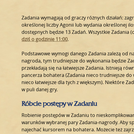
Zadania wymagają od graczy różnych działań: zagr
określonej liczby Agonii lub wydania określonej ilo
dostępnych będzie 13 Zadań. Wszystkie Zadania 
dziś o godzinie 11:00
.
Podstawowe wymogi danego Zadania zależą od nagr
nagroda, tym trudniejsze do wykonania będzie Zad
przekładają się na łatwiejsze Zadania. Istnieją r
pancerza bohatera (Zadania nieco trudniejsze do 
nieco łatwiejsze dla tych z większym). Niektóre 
w puli danej gry.
Róbcie postępy w Zadaniu
Robienie postępów w Zadaniu to nieskomplikowan
warunków wybranej pary Zadania-nagrody. Aby sp
najechać kursorem na bohatera. Możecie też zajrz