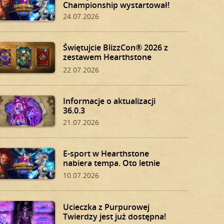
Championship wystartował!
24.07.2026
Świętujcie BlizzCon® 2026 z
zestawem Hearthstone
BlizzCon!
22.07.2026
Informacje o aktualizacji
36.0.3
21.07.2026
E-sport w Hearthstone
nabiera tempa. Oto letnie
play-offy!
10.07.2026
Ucieczka z Purpurowej
Twierdzy jest już dostępna!