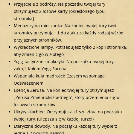
Przyjaciele z podróży: Na początku twojej tury
otrzymujesz 2 losowe karty [określonego typu
stronnika].
Menażeryjna mieszanka: Na koniec twojej tury twoi
stronnicy otrzymują +1 do ataku za każdy rodzaj wśród
przyjaznych stronników.
Wykradzione lampy: Potrzebujesz tylko 2 kopii stronnika,
aby zmienić go w złotego.
Yogg-tastyczne smakołyki: Na początku twojej tury
zakręć Kołem Yogg-Sarona.
Wspaniała kula mądrości: Czasem wspomaga
Odświeżeniem.
Esencja Zerusa: Na koniec twojej tury otrzymujesz
„Zerusa Zmiennokształtnego”, który przemienia się w
losowych stronników.
Ukryty skarbiec: Otrzymujesz +1 szt. złota na początku
twojej tury. (Ulepsza się w każdej turze!)
Eteryczne dowody: Na początku każdej tury wybierz
jedną z 2 nowych nagród.