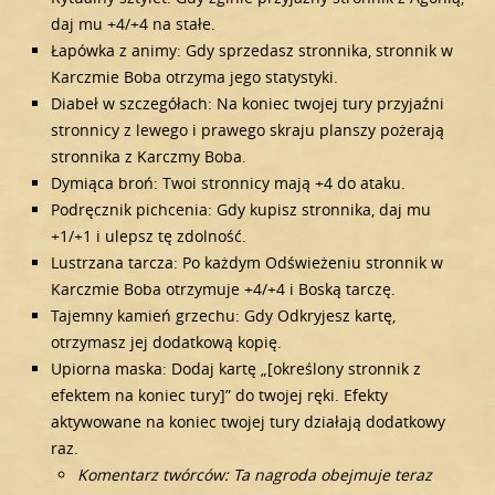
daj mu +4/+4 na stałe.
Łapówka z animy: Gdy sprzedasz stronnika, stronnik w
Karczmie Boba otrzyma jego statystyki.
Diabeł w szczegółach: Na koniec twojej tury przyjaźni
stronnicy z lewego i prawego skraju planszy pożerają
stronnika z Karczmy Boba.
Dymiąca broń: Twoi stronnicy mają +4 do ataku.
Podręcznik pichcenia: Gdy kupisz stronnika, daj mu
+1/+1 i ulepsz tę zdolność.
Lustrzana tarcza: Po każdym Odświeżeniu stronnik w
Karczmie Boba otrzymuje +4/+4 i Boską tarczę.
Tajemny kamień grzechu: Gdy Odkryjesz kartę,
otrzymasz jej dodatkową kopię.
Upiorna maska: Dodaj kartę „[określony stronnik z
efektem na koniec tury]” do twojej ręki. Efekty
aktywowane na koniec twojej tury działają dodatkowy
raz.
Komentarz twórców: Ta nagroda obejmuje teraz