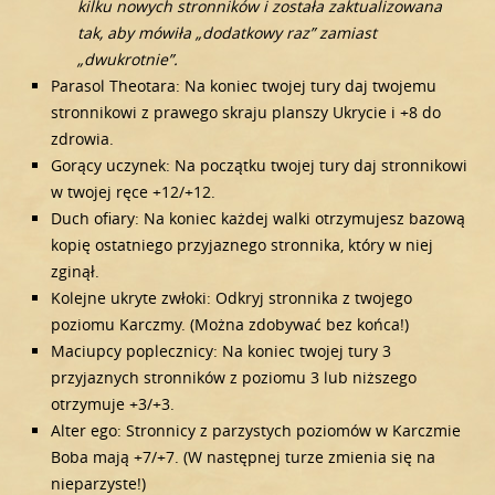
kilku nowych stronników i została zaktualizowana
tak, aby mówiła „dodatkowy raz” zamiast
„dwukrotnie”.
Parasol Theotara: Na koniec twojej tury daj twojemu
stronnikowi z prawego skraju planszy Ukrycie i +8 do
zdrowia.
Gorący uczynek: Na początku twojej tury daj stronnikowi
w twojej ręce +12/+12.
Duch ofiary: Na koniec każdej walki otrzymujesz bazową
kopię ostatniego przyjaznego stronnika, który w niej
zginął.
Kolejne ukryte zwłoki: Odkryj stronnika z twojego
poziomu Karczmy. (Można zdobywać bez końca!)
Maciupcy poplecznicy: Na koniec twojej tury 3
przyjaznych stronników z poziomu 3 lub niższego
otrzymuje +3/+3.
Alter ego: Stronnicy z parzystych poziomów w Karczmie
Boba mają +7/+7. (W następnej turze zmienia się na
nieparzyste!)