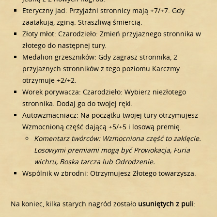
Eteryczny jad: Przyjaźni stronnicy mają +7/+7. Gdy
zaatakują, zginą. Straszliwą śmiercią.
Złoty młot: Czarodzieło: Zmień przyjaznego stronnika w
złotego do następnej tury.
Medalion grzeszników: Gdy zagrasz stronnika, 2
przyjaznych stronników z tego poziomu Karczmy
otrzymuje +2/+2.
Worek porywacza: Czarodzieło: Wybierz niezłotego
stronnika. Dodaj go do twojej ręki.
Autowzmacniacz: Na początku twojej tury otrzymujesz
Wzmocnioną część dającą +5/+5 i losową premię.
Komentarz twórców: Wzmocniona część to zaklęcie.
Losowymi premiami mogą być Prowokacja, Furia
wichru, Boska tarcza lub Odrodzenie.
Wspólnik w zbrodni: Otrzymujesz Złotego towarzysza.
Na koniec, kilka starych nagród zostało
usuniętych z puli
: