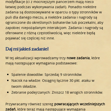
modyfikacje (ci z mocniejszym pancerzem mają nieco
łatwiej podczas wykonywania zadań). Ponadto niektóre
zadania są dostosowywane w oparciu o typy stronników w
puli dla danego meczu, a niektóre zadania i nagrody są
ograniczone do określonych bohaterów lub poczekalni, aby
zapobiec niepożądanym interakcjom. Zadania i nagrody są
oferowane z różną częstotliwością, więc niektóre będą
pojawiać się częściej niż inne.
Daj mi jakieś zadanie!
W tej aktualizacji wprowadzamy trzy
nowe zadania
, które
mają następujące wymagania podstawowe:
Spalenie dowodów: Sprzedaj 9 stronników.
Nacisk na władze: Osiągnij łącznie 30 pkt. ataku w
twoim składzie.
Zebranie podejrzanych: Zniszcz 18 wrogich stronników.
Przywracamy również szereg
powracających wcześniejszych
zadań
, które teraz mają następujące wymagania