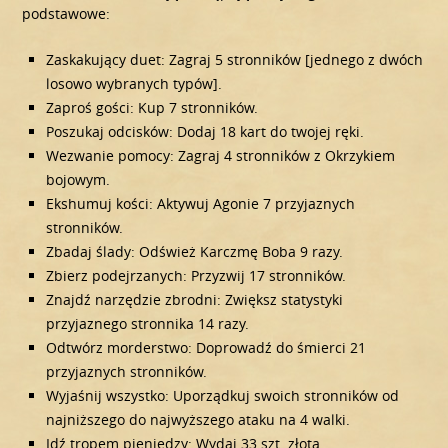
podstawowe:
Zaskakujący duet: Zagraj 5 stronników [jednego z dwóch
losowo wybranych typów].
Zaproś gości: Kup 7 stronników.
Poszukaj odcisków: Dodaj 18 kart do twojej ręki.
Wezwanie pomocy: Zagraj 4 stronników z Okrzykiem
bojowym.
Ekshumuj kości: Aktywuj Agonie 7 przyjaznych
stronników.
Zbadaj ślady: Odśwież Karczmę Boba 9 razy.
Zbierz podejrzanych: Przyzwij 17 stronników.
Znajdź narzędzie zbrodni: Zwiększ statystyki
przyjaznego stronnika 14 razy.
Odtwórz morderstwo: Doprowadź do śmierci 21
przyjaznych stronników.
Wyjaśnij wszystko: Uporządkuj swoich stronników od
najniższego do najwyższego ataku na 4 walki.
Idź tropem pieniędzy: Wydaj 33 szt. złota.