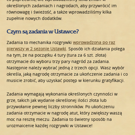
określonych zadaniach i nagrodach, aby przywrócić im
równowagę i świeżość, a także wprowadziliśmy kilka
zupełnie nowych dodatków.
Czym są zadania w Ustawce?
Zadania to mechanika rozgrywki
wprowadzona po raz
pierwszy w 2 sezonie Ustawki
. Sposób ich działania polega
na tym, że na początku 4 tury (tura za 6 szt. złota)
otrzymacie do wyboru trzy pary nagród za zadania.
Następnie należy wybrać jedną z trzech opcji. Wasz wybór
określa, jaką nagrodę otrzymacie za ukończenie zadania i co
musicie zrobić, aby uzyskać postęp w kierunku gratyfikacji.
Zadania wymagają wykonania określonych czynności w
grze, takich jak wydanie określonej ilości złota lub
przywołanie pewnej liczby stronników. Po ukończeniu
zadania otrzymacie w nagrodę atut, który zwiększy waszą
moc na resztę meczu. Zadania to świetny sposób na
urozmaicenie każdej rozgrywki w Ustawce!