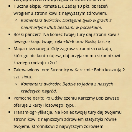
Huczna ekipa: Pomsta (3): Zadaj 10 pkt. obrażeń
wrogiemu stronnikowi z najwyższym zdrowiem.
Komentarz twórców: Dostępne tylko w grach z
nieumarłymi i/lub bestiami w poczekalni.
Boski pancerz: Na koniec twojej tury daj stronnikowi z
lewego skraju twojej ręki +6/+6 oraz Boską tarczę.
Mapa nieznanego: Gdy zagrasz stronnika rodzaju,
którego nie kontrolujesz, daj przyjaznemu stronnikowi
każdego rodzaju +2/+1.
Zakrwawiony tom: Stronnicy w Karczmie Boba kosztują 2
szt. złota.
Komentarz twórców: Będzie to jedna z naszych
rzadszych nagród.
Pomocne berło: Po Odświeżeniu Karczmy Bob zawsze
oferuje 2 karty [losowego] typu.
Transm-ogr-yfikacja: Na koniec twojej tury daj twojemu
stronnikowi z najniższym zdrowiem statystyki równe
twojemu stronnikowi z najwyższym zdrowiem.