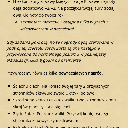
Nieskończony krwawy księżyc: Twoje Krwawe klejnoty
dają dodatkowo +2/+2. Na początku twojej tury dodaj
dwa Klejnoty do twojej ręki.
Komentarz twórców: Dostępne tylko w grach z
kolcozwierzem w poczekalni.
Gdy zadania powrócą, nowe nagrody będą oferowane w
podwójnej częstotliwości! Zostaną one następnie
przywrócone do normalnego poziomu w późniejszej
aktualizacji, kilka tygodni po premierze.
Przywracamy również kilka
powracających nagród
:
Ściachu-ciach: Na koniec twojej tury 2 przyjaznych
stronników aktywuje swoje Okrzyki bojowe.
Skradzione złoto: Początek walki: Twoi stronnicy z obu
skrajów planszy stają się złoci.
Zły bliźniak: Początek walki: Przyzwij kopię twojego
stronnika z najwyższym zdrowiem.
Rytualny sztylet: Gdy zginie przyjazny stronnik z Agonią,