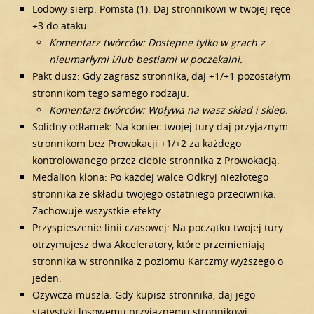
Lodowy sierp: Pomsta (1): Daj stronnikowi w twojej ręce
+3 do ataku.
Komentarz twórców: Dostępne tylko w grach z
nieumarłymi i/lub bestiami w poczekalni.
Pakt dusz: Gdy zagrasz stronnika, daj +1/+1 pozostałym
stronnikom tego samego rodzaju.
Komentarz twórców: Wpływa na wasz skład i sklep.
Solidny odłamek: Na koniec twojej tury daj przyjaznym
stronnikom bez Prowokacji +1/+2 za każdego
kontrolowanego przez ciebie stronnika z Prowokacją.
Medalion klona: Po każdej walce Odkryj niezłotego
stronnika ze składu twojego ostatniego przeciwnika.
Zachowuje wszystkie efekty.
Przyspieszenie linii czasowej: Na początku twojej tury
otrzymujesz dwa Akceleratory, które przemieniają
stronnika w stronnika z poziomu Karczmy wyższego o
jeden.
Ożywcza muszla: Gdy kupisz stronnika, daj jego
statystyki losowemu przyjaznemu stronnikowi.