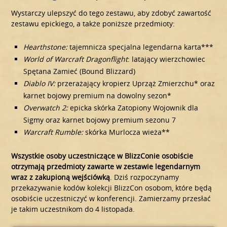
Wystarczy ulepszyć do tego zestawu, aby zdobyć zawartość
zestawu epickiego, a także poniższe przedmioty:
Hearthstone:
tajemnicza specjalna legendarna karta***
World of Warcraft Dragonflight
: latający wierzchowiec
Spętana Zamieć (Bound Blizzard)
Diablo IV:
przerażający kropierz Uprząż Zmierzchu* oraz
karnet bojowy premium na dowolny sezon*
Overwatch 2:
epicka skórka Zatopiony Wojownik dla
Sigmy oraz karnet bojowy premium sezonu 7
Warcraft Rumble:
skórka Murlocza wieża**
Wszystkie osoby uczestniczące w BlizzConie osobiście
otrzymają przedmioty zawarte w zestawie legendarnym
wraz z zakupioną wejściówką
. Dziś rozpoczynamy
przekazywanie kodów kolekcji BlizzCon osobom, które będą
osobiście uczestniczyć w konferencji. Zamierzamy przesłać
je takim uczestnikom do 4 listopada.