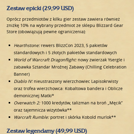
Zestaw epicki (29,99 USD)
Oprócz przedmiotów z kilku gier zestaw zawiera również
zniżkę 10% na wybrany przedmiot ze sklepu Blizzard Gear
Store (obowiązują pewne ograniczenia):
Hearthstone:
rewers BlizzCon 2023, 5 pakietów
standardowych i 5 złotych pakietów standardowych
World of Warcraft Dragonflight:
nowy zwierzak Ysergle i
zabawka Sztandar Mroźnej Zabawy (Chilling Celebration
Banner)
Diablo IV:
nieustraszony wierzchowiec Lapisokrwisty
oraz trofea wierzchowca: Kobaltowa bandera i Oblicze
demonicznej Matki*
Overwatch 2:
1000 kredytów, talizman na broń „Męcik”
oraz tajemnicza wizytówka**
Warcraft Rumble:
portret i skórka Kobold murlok**
Zestaw legendarny (49,99 USD)