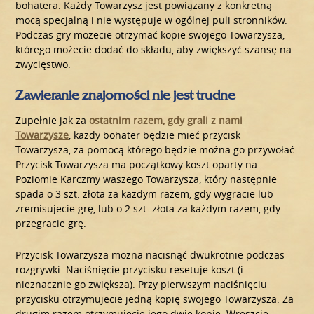
bohatera. Każdy Towarzysz jest powiązany z konkretną
mocą specjalną i nie występuje w ogólnej puli stronników.
Podczas gry możecie otrzymać kopie swojego Towarzysza,
którego możecie dodać do składu, aby zwiększyć szansę na
zwycięstwo.
Zawieranie znajomości nie jest trudne
Zupełnie jak za
ostatnim razem, gdy grali z nami
Towarzysze
, każdy bohater będzie mieć przycisk
Towarzysza, za pomocą którego będzie można go przywołać.
Przycisk Towarzysza ma początkowy koszt oparty na
Poziomie Karczmy waszego Towarzysza, który następnie
spada o 3 szt. złota za każdym razem, gdy wygracie lub
zremisujecie grę, lub o 2 szt. złota za każdym razem, gdy
przegracie grę.
Przycisk Towarzysza można nacisnąć dwukrotnie podczas
rozgrywki. Naciśnięcie przycisku resetuje koszt (i
nieznacznie go zwiększa). Przy pierwszym naciśnięciu
przycisku otrzymujecie jedną kopię swojego Towarzysza. Za
drugim razem otrzymujecie jego dwie kopie. Wreszcie: