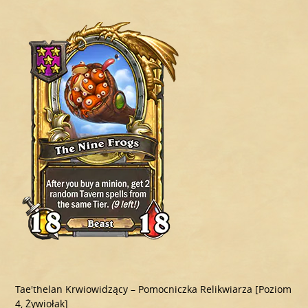
Tae'thelan Krwiowidzący – Pomocniczka Relikwiarza [Poziom
4, Żywiołak]