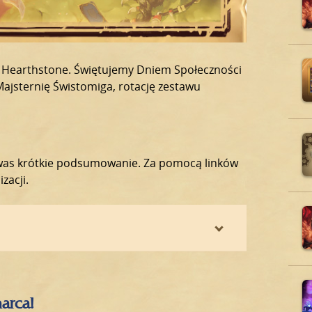
ny Hearthstone. Świętujemy Dniem Społeczności
 Majsternię Świstomiga, rotację zestawu
la was krótkie podsumowanie. Za pomocą linków
izacji.
marca!