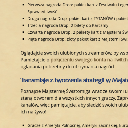
Pierwsza nagroda Drop: pakiet kart z Festiwalu Lege
Sprawiedliwość
Druga nagroda Drop: pakiet kart z TYTANÓW i pakiet
Trzecia nagroda Drop: 2 bilety do Karczmy
Czwarta nagroda Drop: 2 pakiety kart z Majsterni Ś
Piąta nagroda Drop: złoty pakiet kart z Majsterni 
Oglądajcie swoich ulubionych streamerów, by wsp
Pamiętajcie o
połączeniu swojego konta na Twitch
oglądania potrzebny do otrzymania nagród.
Transmisje z tworzenia strategii w Majs
Poznajcie Majsternię Świstomiga wraz ze swoimi ul
staną otworem dla wszystkich innych graczy. Zap
kanałów, więc pamiętajcie, aby śledzić swoich ulu
ich na żywo!
Gracze z Ameryki Północnej, Ameryki Łacińskiej, Euro