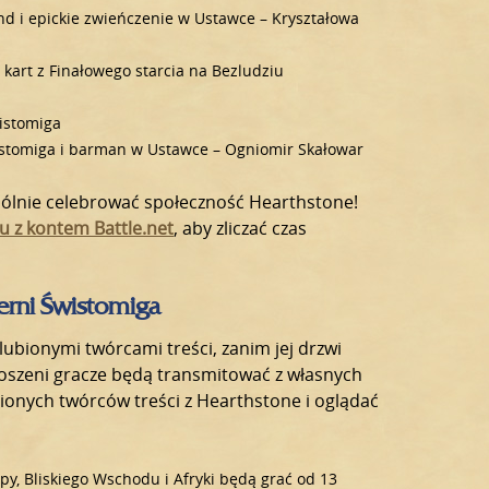
nd i epickie zwieńczenie w Ustawce – Kryształowa
 kart z Finałowego starcia na Bezludziu
wistomiga
Świstomiga i barman w Ustawce – Ogniomir Skałowar
ólnie celebrować społeczność Hearthstone!
u z kontem Battle.net
, aby zliczać czas
terni Świstomiga
ubionymi twórcami treści, zanim jej drzwi
roszeni gracze będą transmitować z własnych
bionych twórców treści z Hearthstone i oglądać
py, Bliskiego Wschodu i Afryki będą grać od 13