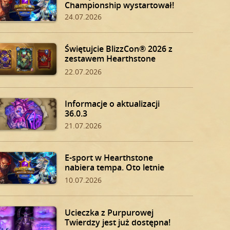
Championship wystartował!
24.07.2026
Świętujcie BlizzCon® 2026 z
zestawem Hearthstone
BlizzCon!
22.07.2026
Informacje o aktualizacji
36.0.3
21.07.2026
E-sport w Hearthstone
nabiera tempa. Oto letnie
play-offy!
10.07.2026
Ucieczka z Purpurowej
Twierdzy jest już dostępna!