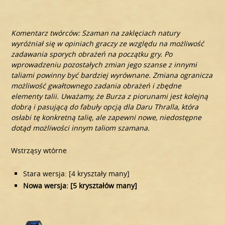
Komentarz twórców: Szaman na zaklęciach natury
wyróżniał się w opiniach graczy ze względu na możliwość
zadawania sporych obrażeń na początku gry. Po
wprowadzeniu pozostałych zmian jego szanse z innymi
taliami powinny być bardziej wyrównane. Zmiana ogranicza
możliwość gwałtownego zadania obrażeń i zbędne
elementy talii. Uważamy, że Burza z piorunami jest kolejną
dobrą i pasującą do fabuły opcją dla Daru Thralla, która
osłabi tę konkretną talię, ale zapewni nowe, niedostępne
dotąd możliwości innym taliom szamana.
Wstrząsy wtórne
Stara wersja: [4 kryształy many]
Nowa wersja: [5 kryształów many]