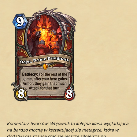
Komentarz twórców: Wojownik to kolejna klasa wyglądająca
na bardzo mocną w kształtującej się metagrze, która w
dodatku ma szansę stać się jeszcze silniejsza po