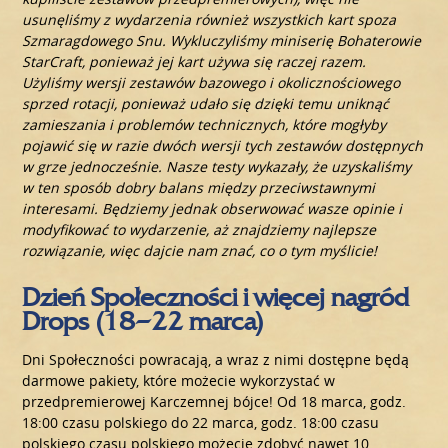
usunęliśmy z wydarzenia również wszystkich kart spoza
Szmaragdowego Snu. Wykluczyliśmy miniserię Bohaterowie
StarCraft, ponieważ jej kart używa się raczej razem.
Użyliśmy wersji zestawów bazowego i okolicznościowego
sprzed rotacji, ponieważ udało się dzięki temu uniknąć
zamieszania i problemów technicznych, które mogłyby
pojawić się w razie dwóch wersji tych zestawów dostępnych
w grze jednocześnie. Nasze testy wykazały, że uzyskaliśmy
w ten sposób dobry balans między przeciwstawnymi
interesami. Będziemy jednak obserwować wasze opinie i
modyfikować to wydarzenie, aż znajdziemy najlepsze
rozwiązanie, więc dajcie nam znać, co o tym myślicie!
Dzień Społeczności i więcej nagród
Drops (18–22 marca)
Dni Społeczności powracają, a wraz z nimi dostępne będą
darmowe pakiety, które możecie wykorzystać w
przedpremierowej Karczemnej bójce! Od 18 marca, godz.
18:00 czasu polskiego do 22 marca, godz. 18:00 czasu
polskiego czasu polskiego możecie zdobyć nawet 10