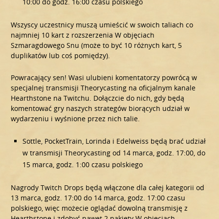
10:00 do godz. 16:00 czasu polskiego
Wszyscy uczestnicy muszą umieścić w swoich taliach co
najmniej 10 kart z rozszerzenia W objęciach
Szmaragdowego Snu (może to być 10 różnych kart, 5
duplikatów lub coś pomiędzy).
Powracający sen! Wasi ulubieni komentatorzy powrócą w
specjalnej transmisji Theorycasting na oficjalnym kanale
Hearthstone na Twitchu. Dołączcie do nich, gdy będą
komentować gry naszych strategów biorących udział w
wydarzeniu i wyśnione przez nich talie.
Sottle, PocketTrain, Lorinda i Edelweiss będą brać udział
w transmisji Theorycasting od 14 marca, godz. 17:00, do
15 marca, godz. 1:00 czasu polskiego
Nagrody Twitch Drops będą włączone dla całej kategorii od
13 marca, godz. 17:00 do 14 marca, godz. 17:00 czasu
polskiego, więc możecie oglądać dowolną transmisję z
Hearthstone i zdobyć nawet 2 pakiety W objęciach