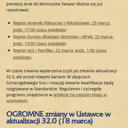
pierwszy krok do Mistrzostw Świata! Można się już
rejestrować:
Region Ameryki Północnej i Południowej: 23 marca,
godz. 17:00 czasu polskiego
Region Europy, Bliskiego Wschodu i Afryki: 22 marca,
godz. 13:00 czasu polskiego
Region Azji i Pacyfiku: 22 marca, godz. 1:00 czasu
polskiego
W czasie trwania wydarzenia (czyli po zmianie aktualizacji
32.0, ale przed nowymi kartami W objęciach
Szmaragdowego Snu i rotacją) otwarte kwalifikacje będą
rozgrywane w Standardzie. Regulamin i szczegóły
programu znajdziecie w
artykule na naszym blogu e-
sportowym
.
OGROMNE zmiany w Ustawce w
aktualizacji 32.0 (18 marca)