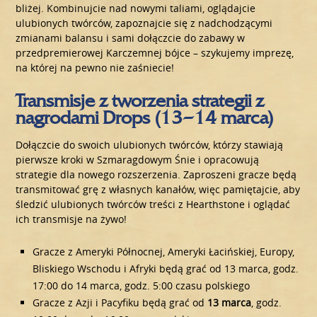
bliżej. Kombinujcie nad nowymi taliami, oglądajcie
ulubionych twórców, zapoznajcie się z nadchodzącymi
zmianami balansu i sami dołączcie do zabawy w
przedpremierowej Karczemnej bójce – szykujemy imprezę,
na której na pewno nie zaśniecie!
Transmisje z tworzenia strategii z
nagrodami Drops (13–14 marca)
Dołączcie do swoich ulubionych twórców, którzy stawiają
pierwsze kroki w Szmaragdowym Śnie i opracowują
strategie dla nowego rozszerzenia. Zaproszeni gracze będą
transmitować grę z własnych kanałów, więc pamiętajcie, aby
śledzić ulubionych twórców treści z Hearthstone i oglądać
ich transmisje na żywo!
Gracze z Ameryki Północnej, Ameryki Łacińskiej, Europy,
Bliskiego Wschodu i Afryki będą grać od 13 marca, godz.
17:00 do 14 marca, godz. 5:00 czasu polskiego
Gracze z Azji i Pacyfiku będą grać od
13 marca
, godz.