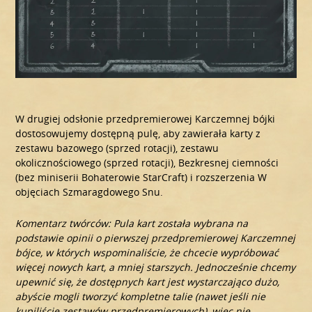
W drugiej odsłonie przedpremierowej Karczemnej bójki
dostosowujemy dostępną pulę, aby zawierała karty z
zestawu bazowego (sprzed rotacji), zestawu
okolicznościowego (sprzed rotacji), Bezkresnej ciemności
(bez miniserii Bohaterowie StarCraft) i rozszerzenia W
objęciach Szmaragdowego Snu.
Komentarz twórców: Pula kart została wybrana na
podstawie opinii o pierwszej przedpremierowej Karczemnej
bójce, w których wspominaliście, że chcecie wypróbować
więcej nowych kart, a mniej starszych. Jednocześnie chcemy
upewnić się, że dostępnych kart jest wystarczająco dużo,
abyście mogli tworzyć kompletne talie (nawet jeśli nie
kupiliście zestawów przedpremierowych), więc nie