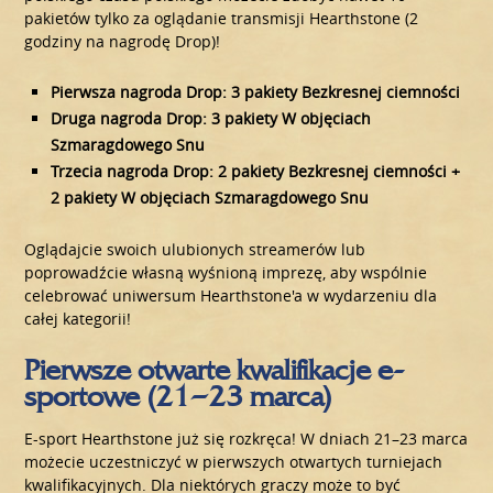
pakietów tylko za oglądanie transmisji Hearthstone (2
godziny na nagrodę Drop)!
Pierwsza nagroda Drop: 3 pakiety Bezkresnej ciemności
Druga nagroda Drop: 3 pakiety W objęciach
Szmaragdowego Snu
Trzecia nagroda Drop: 2 pakiety Bezkresnej ciemności +
2 pakiety W objęciach Szmaragdowego Snu
Oglądajcie swoich ulubionych streamerów lub
poprowadźcie własną wyśnioną imprezę, aby wspólnie
celebrować uniwersum Hearthstone'a w wydarzeniu dla
całej kategorii!
Pierwsze otwarte kwalifikacje e-
sportowe (21–23 marca)
E-sport Hearthstone już się rozkręca! W dniach 21–23 marca
możecie uczestniczyć w pierwszych otwartych turniejach
kwalifikacyjnych. Dla niektórych graczy może to być