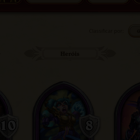
Classificar por
:
G
Heróis