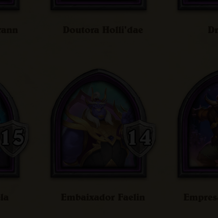
rann
Doutora Holli'dae
Dr
ela
Embaixador Faelin
Empresá