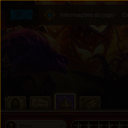
1
2
3
4
5
Todos