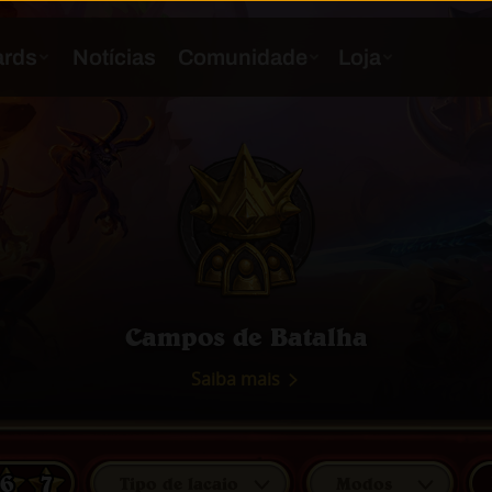
Campos de Batalha
Saiba mais
6
7
Tipo de lacaio
Modos