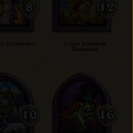
 o Cozinheiro
Crona Jogadora
Temporal