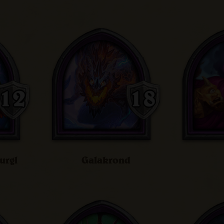
urgl
Galakrond