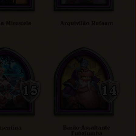
a Mirestela
Arquivilão Rafaam
sentina
Barão-Assaltante
Fubalumba