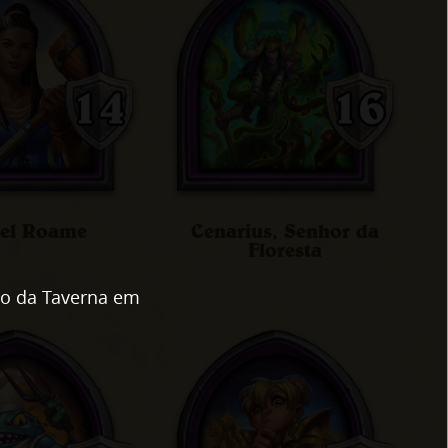
iel Roame
Cenarius, Senhor da
Floresta
io da Taverna em