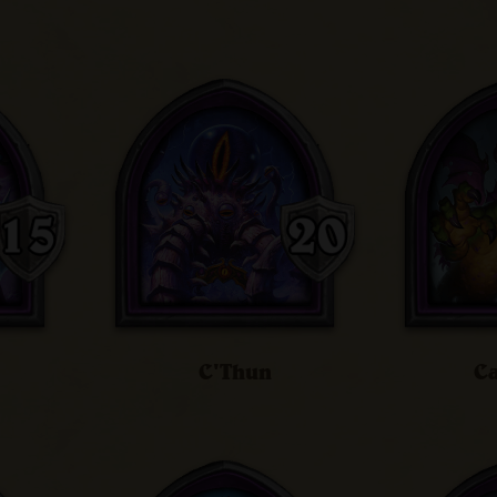
C'Thun
Ca