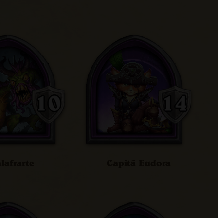
lafrarte
Capitã Eudora