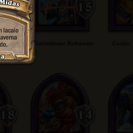
Clarividente Nobambo
Cozito,