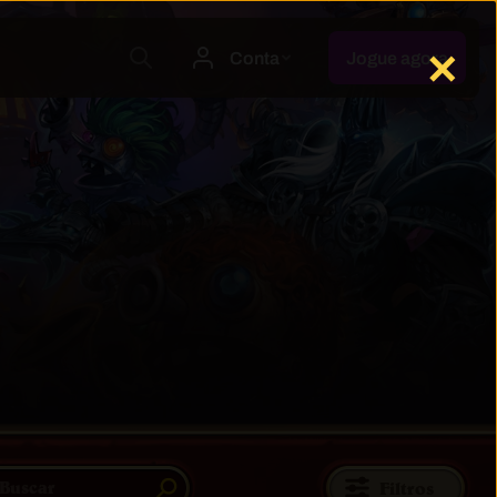
✕
Filtros