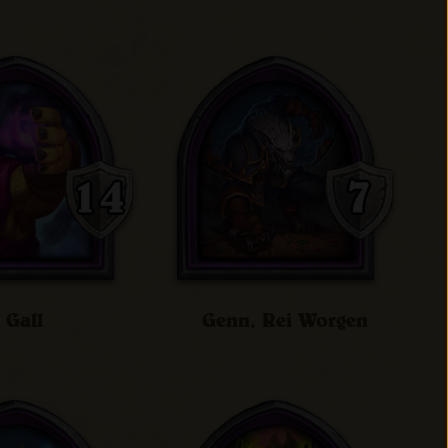
Gall
Genn, Rei Worgen