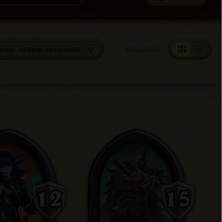
Visualizar
:
rau: ordem crescente