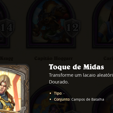
 Kragg
Capitão Hoggarr
Car
Toque de Midas
Transforme um lacaio aleatór
Dourado.
Tipo
:
-
Conjunto
:
Campos de Batalha