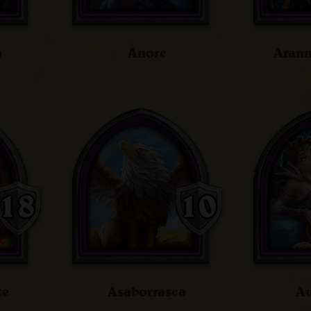
a
Anorc
Arann
te
Asaborrasca
Au