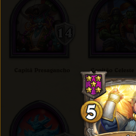
Capitã Presagancho
Capitão Celeste