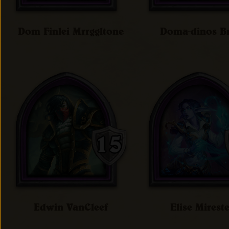
Dom Finlei Mrrggltone
Doma-dinos B
Edwin VanCleef
Elise Mirest