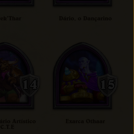
ek'Thar
Dário, o Dançarino
rio Artístico
Exarca Othaar
C.T.E