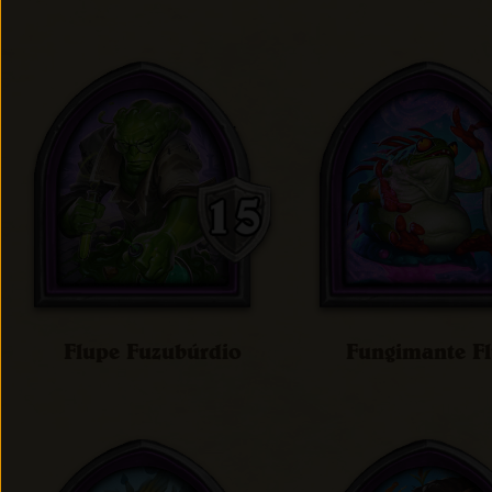
Flupe Fuzubúrdio
Fungimante Fl