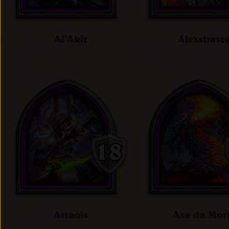
Al'Akir
Alexstrasz
Artanis
Asa da Mor