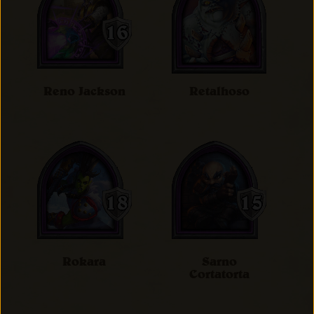
Reno Jackson
Retalhoso
Rokara
Sarno
Cortatorta