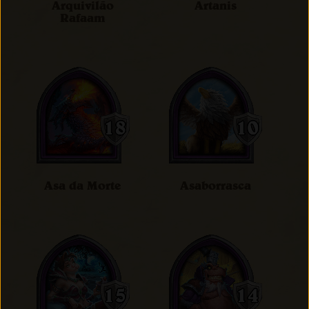
Arquivilão
Artanis
Rafaam
Asa da Morte
Asaborrasca