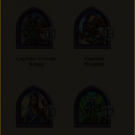
Capitão Celeste
Capitão
Kragg
Hoggarr