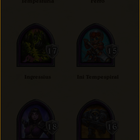
Tempesfúria
Ferro
Ingressius
Ini Tempespiral