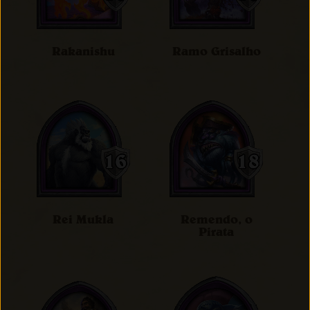
Rakanishu
Ramo Grisalho
Rei Mukla
Remendo, o
Pirata