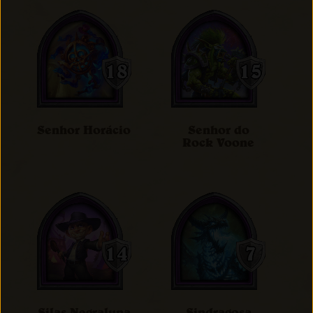
Senhor Horácio
Senhor do
Rock Voone
Silas Negraluna
Sindragosa