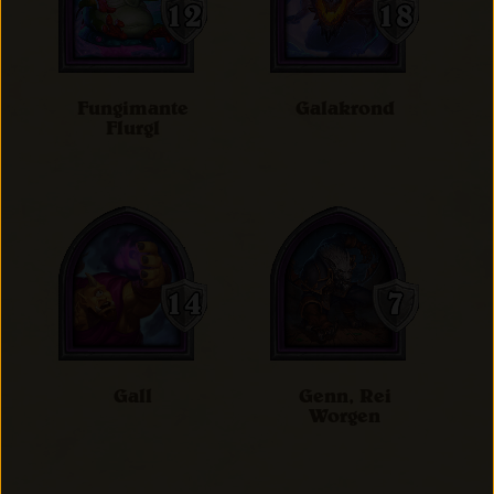
Fungimante
Galakrond
Flurgl
Gall
Genn, Rei
Worgen