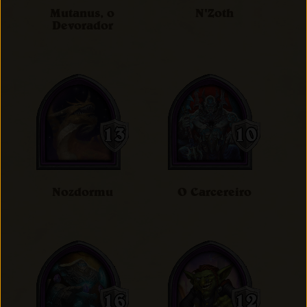
Mutanus, o
N'Zoth
Devorador
Nozdormu
O Carcereiro