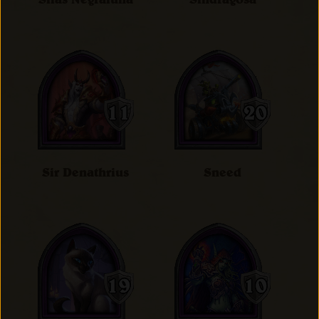
Sir Denathrius
Sneed