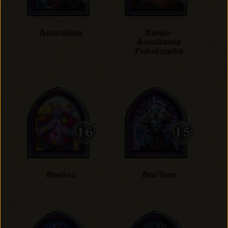
Ausentina
Barão-
Assaltante
Fubalumba
Botões
Bru'kan