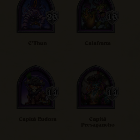
C'Thun
Calafrarte
Capitã Eudora
Capitã
Presagancho