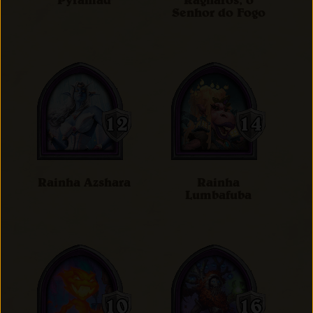
Pyramad
Ragnaros, o
Senhor do Fogo
Rainha Azshara
Rainha
Lumbafuba