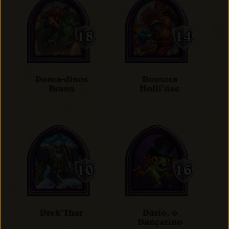
Doma-dinos
Doutora
Brann
Holli'dae
Drek'Thar
Dário, o
Dançarino