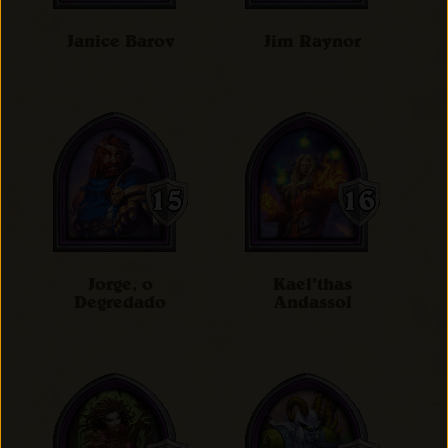
Janice Barov
Jim Raynor
Jorge, o
Kael'thas
Degredado
Andassol