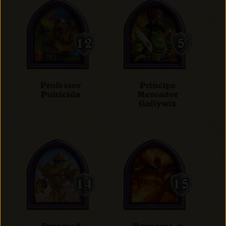
Professor
Príncipe
Putricida
Mercador
Gallywix