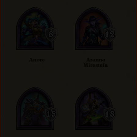
Anorc
Aranna
Mirestela