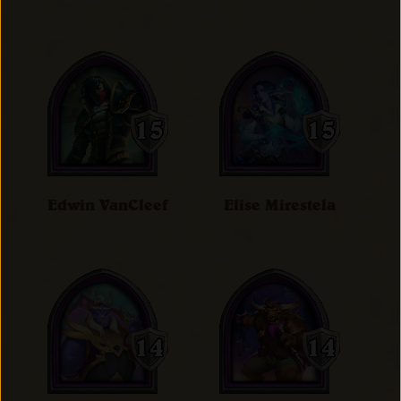
Edwin VanCleef
Elise Mirestela