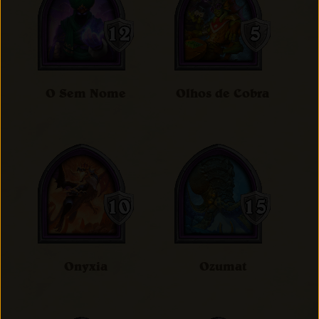
O Sem Nome
Olhos de Cobra
Onyxia
Ozumat