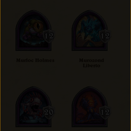
Murloc Holmes
Murozond
Liberto