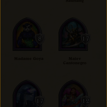
Saurfang
Madame Goya
Maiev
Cantonegro