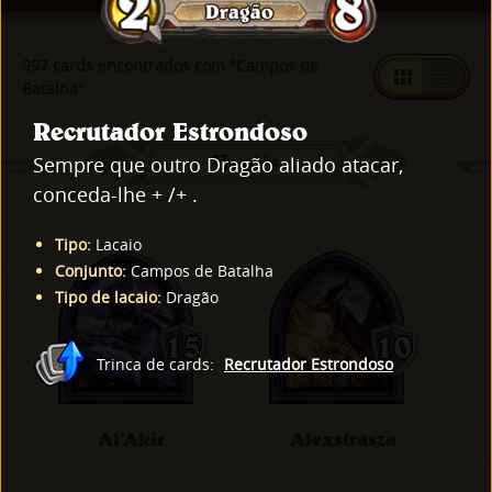
997 cards encontrados com "Campos de
Batalha"
Recrutador Estrondoso
Heróis
Sempre que outro Dragão aliado atacar,
conceda-lhe + /+ .
Tipo
:
Lacaio
Conjunto
:
Campos de Batalha
Tipo de lacaio
:
Dragão
Trinca de cards
:
Recrutador Estrondoso
Al'Akir
Alexstrasza