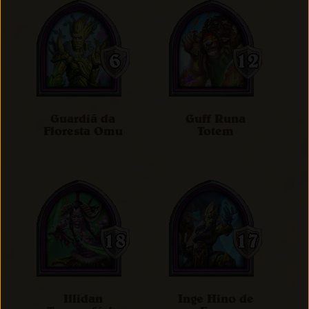
Guardiã da
Guff Runa
Floresta Omu
Totem
Illidan
Inge Hino de