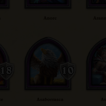
a
Anorc
Arann
te
Asaborrasca
Au