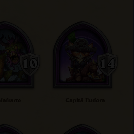
lafrarte
Capitã Eudora