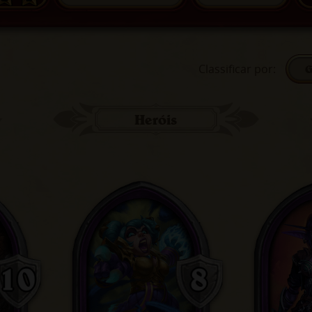
Classificar por
:
G
Heróis