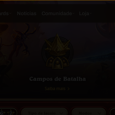
Campos de Batalha
Saiba mais
6
7
Tipo de lacaio
Modos