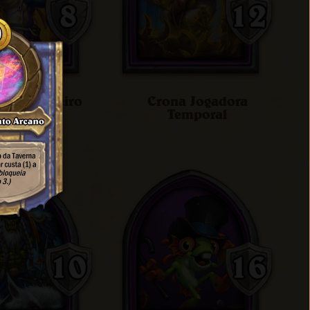
 o Cozinheiro
Crona Jogadora
Temporal