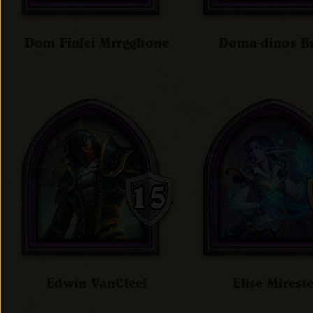
Dom Finlei Mrrggltone
Doma-dinos B
Edwin VanCleef
Elise Mirest