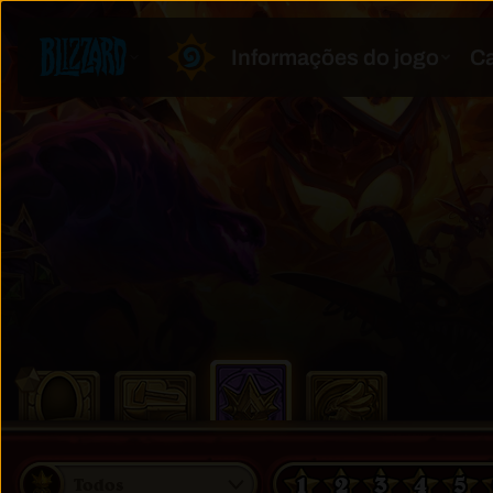
1
2
3
4
5
Todos