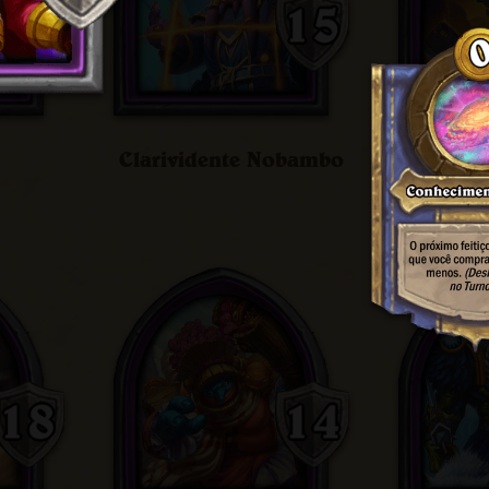
Clarividente Nobambo
Cozito,