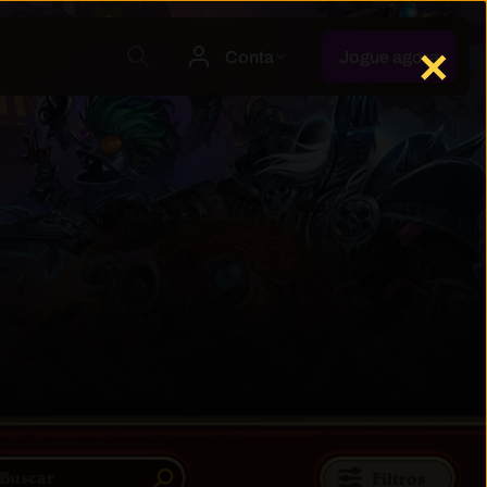
✕
Filtros