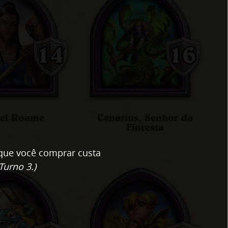
iel Roame
Cenarius, Senhor da
Floresta
 que você comprar custa
Turno 3.)