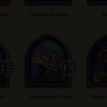
rann
Doutora Holli'dae
Dr
ela
Embaixador Faelin
Empresá