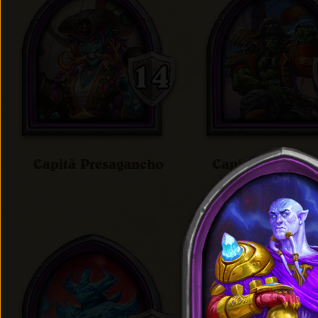
Capitã Presagancho
Capitão Celeste