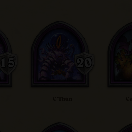
C'Thun
Ca