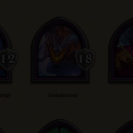
urgl
Galakrond