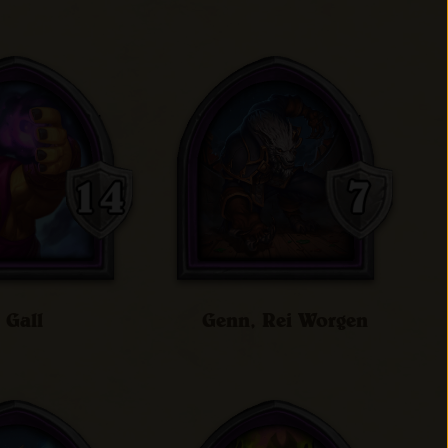
Gall
Genn, Rei Worgen