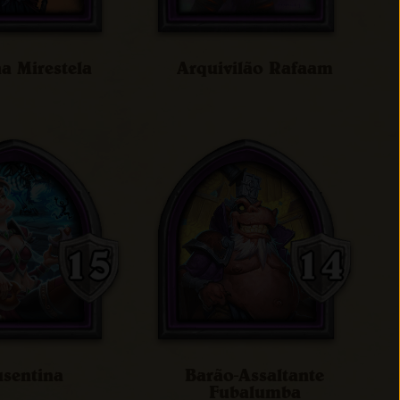
a Mirestela
Arquivilão Rafaam
sentina
Barão-Assaltante
Fubalumba