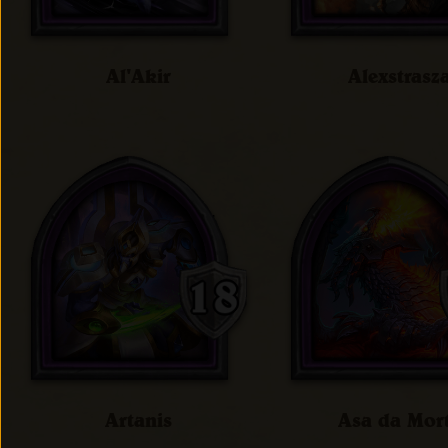
Al'Akir
Alexstrasz
Artanis
Asa da Mor