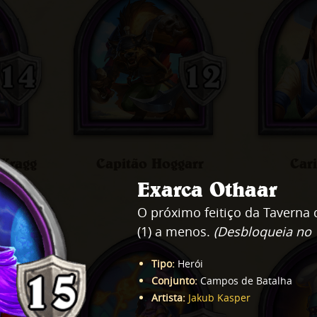
 Kragg
Capitão Hoggarr
Car
Exarca Othaar
O próximo feitiço da Taverna
(1) a menos.
(Desbloqueia no 
Tipo
:
Herói
Conjunto
:
Campos de Batalha
Artista
:
Jakub Kasper