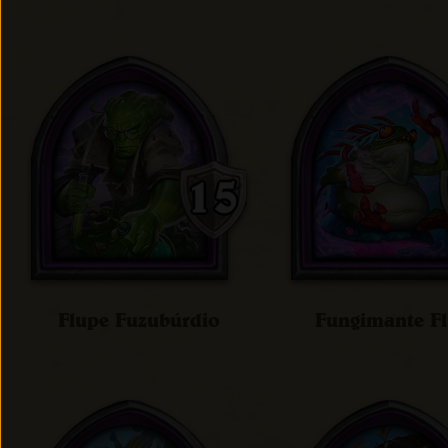
Flupe Fuzubúrdio
Fungimante Fl