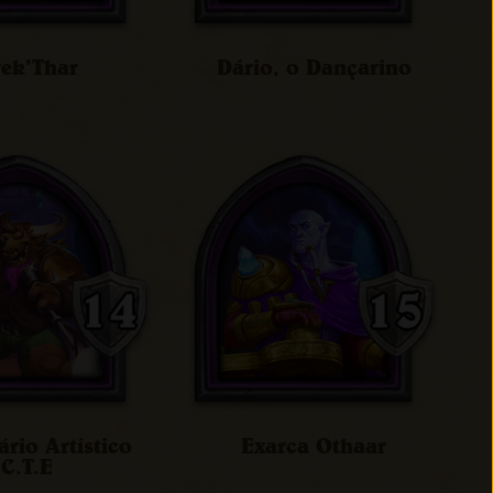
ek'Thar
Dário, o Dançarino
rio Artístico
Exarca Othaar
C.T.E