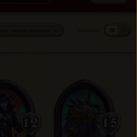
Visualizar
:
rau: ordem crescente