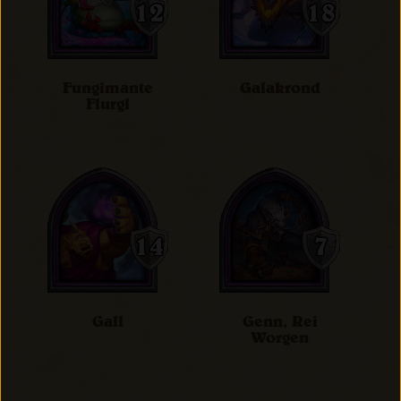
Fungimante
Galakrond
Flurgl
Gall
Genn, Rei
Worgen