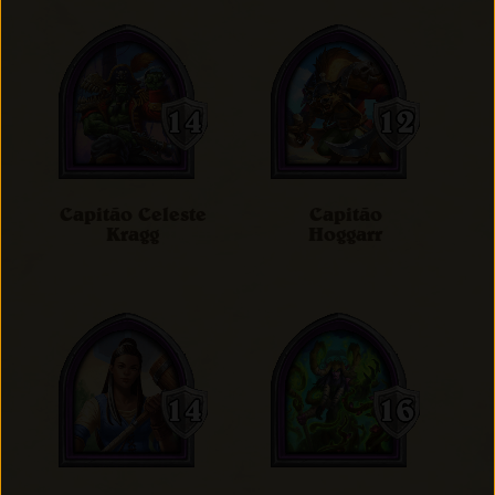
Capitão Celeste
Capitão
Kragg
Hoggarr