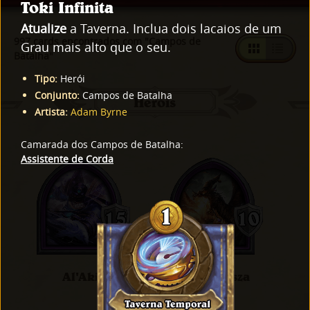
Toki Infinita
Atualize
a Taverna. Inclua dois lacaios de um
997 cards encontrados com "Campos de
Grau mais alto que o seu.
Batalha"
Tipo
:
Herói
Conjunto
:
Campos de Batalha
Heróis
Artista
:
Adam Byrne
Camarada dos Campos de Batalha
:
Assistente de Corda
Al'Akir
Alexstrasza