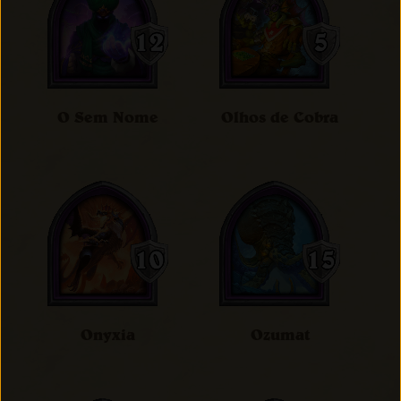
O Sem Nome
Olhos de Cobra
Onyxia
Ozumat