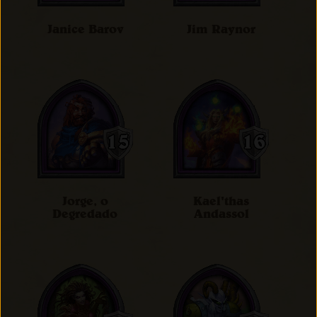
Janice Barov
Jim Raynor
Jorge, o
Kael'thas
Degredado
Andassol