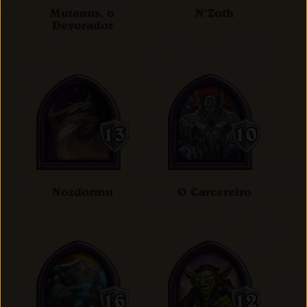
Mutanus, o
N'Zoth
Devorador
Nozdormu
O Carcereiro