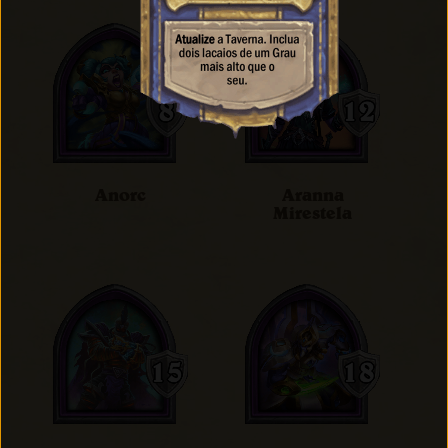
Anorc
Aranna
Mirestela