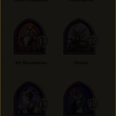
Sir Denathrius
Sneed