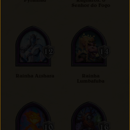
Pyramad
Ragnaros, o
Senhor do Fogo
Rainha Azshara
Rainha
Lumbafuba