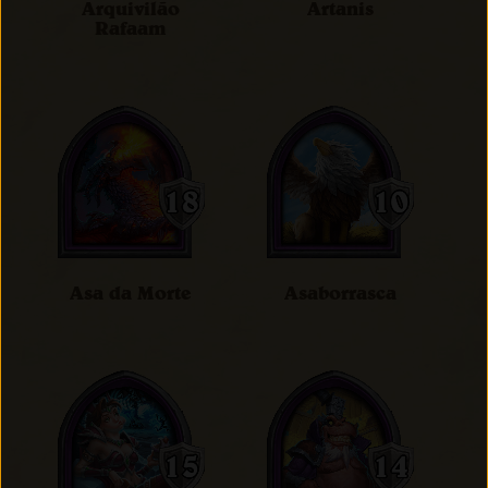
Arquivilão
Artanis
Rafaam
Asa da Morte
Asaborrasca