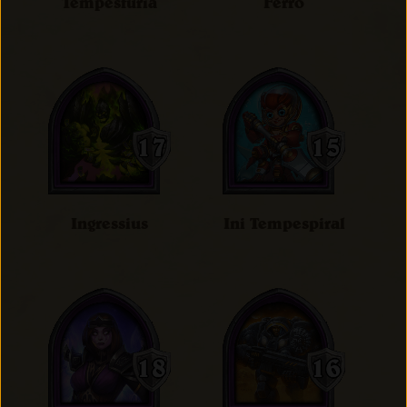
Tempesfúria
Ferro
Ingressius
Ini Tempespiral