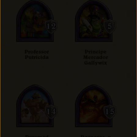
Professor
Príncipe
Putricida
Mercador
Gallywix