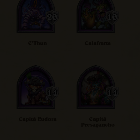
C'Thun
Calafrarte
Capitã Eudora
Capitã
Presagancho