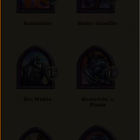
Rakanishu
Ramo Grisalho
Rei Mukla
Remendo, o
Pirata