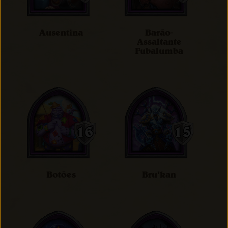
Ausentina
Barão-
Assaltante
Fubalumba
Botões
Bru'kan