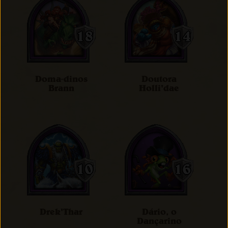
Doma-dinos
Doutora
Brann
Holli'dae
Drek'Thar
Dário, o
Dançarino