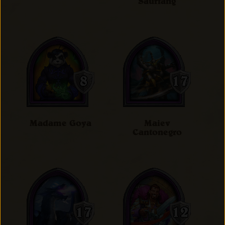
Saurfang
Madame Goya
Maiev
Cantonegro