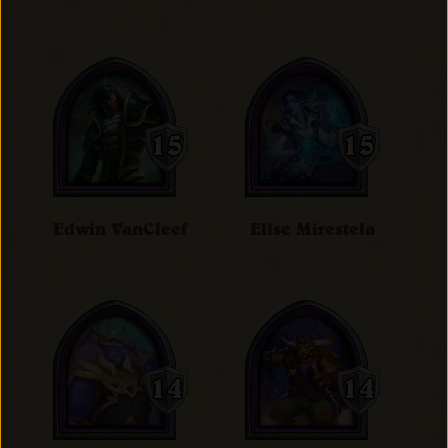
Edwin VanCleef
Elise Mirestela