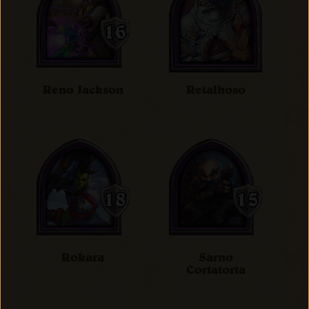
Reno Jackson
Retalhoso
Rokara
Sarno
Cortatorta