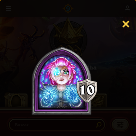
✕
Campos de Batalha
Saiba mais