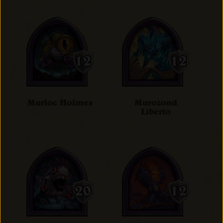
Murloc Holmes
Murozond
Liberto