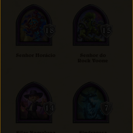
Senhor Horácio
Senhor do
Rock Voone
Silas Negraluna
Sindragosa