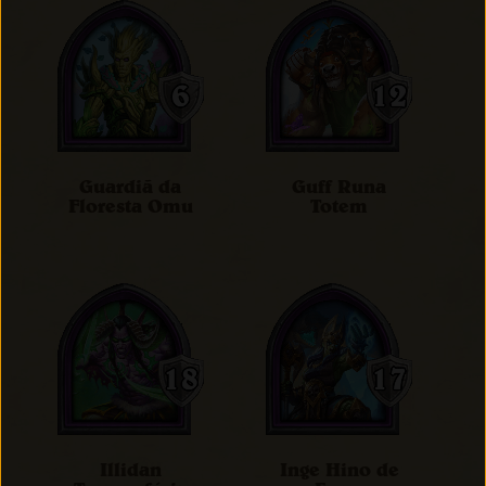
Guardiã da
Guff Runa
Floresta Omu
Totem
Illidan
Inge Hino de