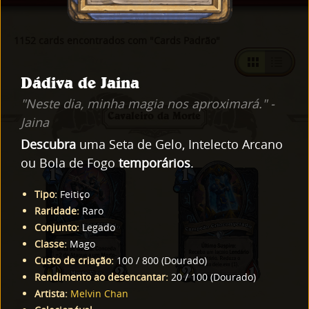
1152 cards encontrados com "Cards Padrão"
Dádiva de Jaina
"Neste dia, minha magia nos aproximará." -
Cavaleiro da Morte
Jaina
Descubra
uma Seta de Gelo, Intelecto Arcano
ou Bola de Fogo
temporários
.
Tipo
:
Feitiço
Raridade
:
Raro
Conjunto
:
Legado
Classe
:
Mago
Custo de criação
:
100
/
800
(
Dourado
)
Rendimento ao desencantar
:
20
/
100
(
Dourado
)
Artista
:
Melvin Chan