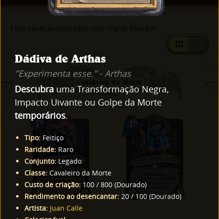
1152 cards encontrados com "Cards Padrão"
Dádiva de Arthas
"Experimenta esse." - Arthas
Cavaleiro da Morte
Descubra
uma Transformação Negra,
Impacto Uivante ou Golpe da Morte
temporários
.
Tipo
:
Feitiço
Raridade
:
Raro
Conjunto
:
Legado
Classe
:
Cavaleiro da Morte
Custo de criação
:
100
/
800
(
Dourado
)
Rendimento ao desencantar
:
20
/
100
(
Dourado
)
Artista
:
Juan Calle