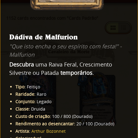
1152 cards encontrados com "Cards Padrão"
Dádiva de Malfurion
"Que isto encha o seu espírito com festa!" -
Cavaleiro da Morte
Malfurion
Descubra
uma Raiva Feral, Crescimento
Silvestre ou Patada
temporários
.
Tipo
:
Feitiço
Raridade
:
Raro
Conjunto
:
Legado
Classe
:
Druida
Custo de criação
:
100
/
800
(
Dourado
)
Rendimento ao desencantar
:
20
/
100
(
Dourado
)
Artista
:
Arthur Bozonnet