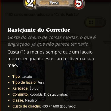
1152 cards encontrados com "Cards Padrão"
Rastejante do Corredor
Gosta do cheiro de coisas mortas, o que é
Cavaleiro da Morte
engraçado, já que não parece ter nariz.
Custa (1) a menos sempre que um lacaio
morrer enquanto este card estiver na sua
mão.
Tipo
:
Lacaio
Tipo de lacaio
:
Fera
Raridade
:
Épico
Conjunto
:
Kobolds & Catacumbas
Classe
:
Neutro
Custo de criação
:
400
/
1600
(
Dourado
)