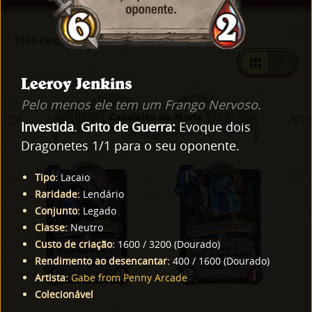
1155 cards encontrados com "Cards Padrão"
Leeroy Jenkins
Pelo menos ele tem um Frango Nervoso.
Cavaleiro da Morte
Investida
.
Grito de Guerra:
Evoque dois
Dragonetes 1/1 para o seu oponente.
Tipo
:
Lacaio
Raridade
:
Lendário
Conjunto
:
Legado
Classe
:
Neutro
Custo de criação
:
1600
/
3200
(
Dourado
)
Rendimento ao desencantar
:
400
/
1600
(
Dourado
)
Artista
:
Gabe from Penny Arcade
Colecionável