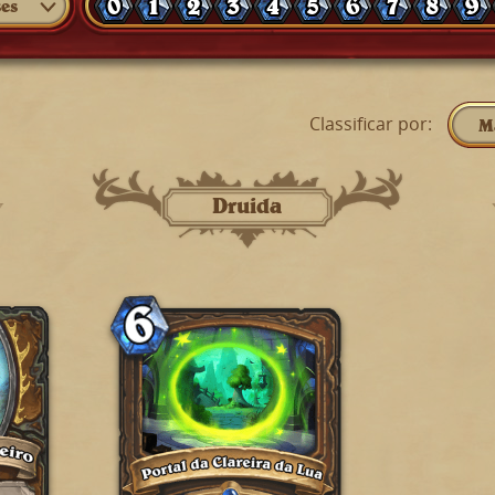
0
1
2
3
4
5
6
7
8
9
ses
Classificar por
:
M
Druida