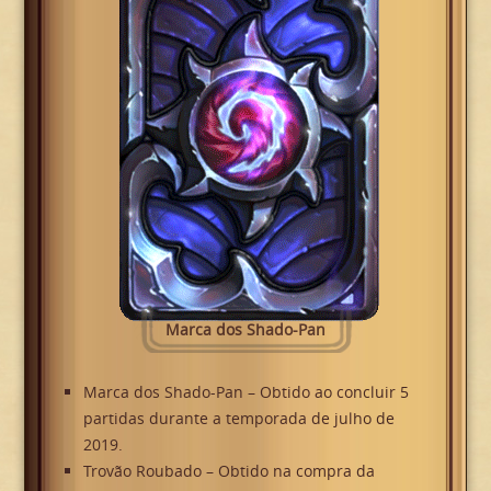
Marca dos Shado-Pan
Marca dos Shado-Pan – Obtido ao concluir 5
partidas durante a temporada de julho de
2019.
Trovão Roubado – Obtido na compra da