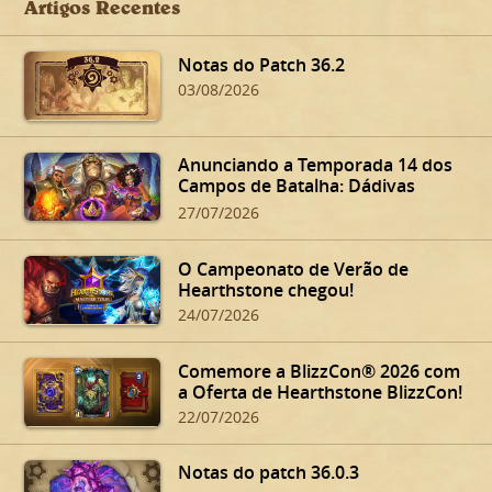
Artigos Recentes
Notas do Patch 36.2
03/08/2026
Anunciando a Temporada 14 dos
Campos de Batalha: Dádivas
Sinistras de Dalaran!
27/07/2026
O Campeonato de Verão de
Hearthstone chegou!
24/07/2026
Comemore a BlizzCon® 2026 com
a Oferta de Hearthstone BlizzCon!
22/07/2026
Notas do patch 36.0.3