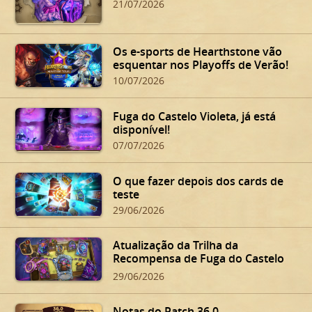
21/07/2026
Os e-sports de Hearthstone vão
esquentar nos Playoffs de Verão!
10/07/2026
Fuga do Castelo Violeta, já está
disponível!
07/07/2026
O que fazer depois dos cards de
teste
29/06/2026
Atualização da Trilha da
Recompensa de Fuga do Castelo
Violeta
29/06/2026
Notas do Patch 36.0