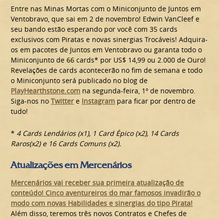
Entre nas Minas Mortas com o Miniconjunto de Juntos em
Ventobravo, que sai em 2 de novembro! Edwin VanCleef e
seu bando estão esperando por você com 35 cards
exclusivos com Piratas e novas sinergias Trocáveis! Adquira-
os em pacotes de Juntos em Ventobravo ou garanta todo o
Miniconjunto de 66 cards* por US$ 14,99 ou 2.000 de Ouro!
Revelações de cards acontecerão no fim de semana e todo
o Miniconjunto será publicado no blog de
PlayHearthstone.com
na segunda-feira, 1º de novembro.
Siga-nos no
Twitter
e
Instagram
para ficar por dentro de
tudo!
*
4 Cards Lendários (x1), 1 Card Épico (x2), 14 Cards
Raros(x2) e 16 Cards Comuns (x2).
Atualizações em Mercenários
Mercenários vai receber sua primeira atualização de
conteúdo! Cinco aventureiros do mar famosos invadirão o
modo com novas Habilidades e sinergias do tipo Pirata!
Além disso, teremos três novos Contratos e Chefes de