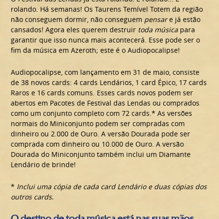
rolando. Há semanas! Os Taurens Temível Totem da região
não conseguem dormir, não conseguem
pensar
e já estão
cansados! Agora eles querem destruir
toda música
para
garantir que isso nunca mais acontecerá. Esse pode ser o
fim da música em Azeroth; este é o Audiopocalipse!
Audiopocalipse, com lançamento em 31 de maio, consiste
de 38 novos cards: 4 cards Lendários, 1 card Épico, 17 cards
Raros e 16 cards comuns. Esses cards novos podem ser
abertos em Pacotes de Festival das Lendas ou comprados
como um conjunto completo com 72 cards.* As versões
normais do Miniconjunto podem ser compradas com
dinheiro ou 2.000 de Ouro. A versão Dourada pode ser
comprada com dinheiro ou 10.000 de Ouro. A versão
Dourada do Miniconjunto também inclui um Diamante
Lendário de brinde!
*
Inclui uma cópia de cada card Lendário e duas cópias dos
outros cards.
O destino de toda música está nas suas mãos...