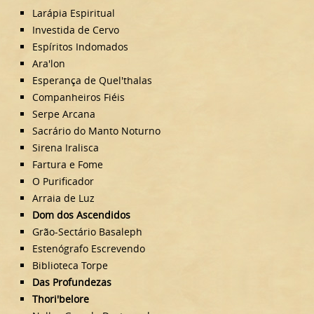
Larápia Espiritual
Investida de Cervo
Espíritos Indomados
Ara'lon
Esperança de Quel'thalas
Companheiros Fiéis
Serpe Arcana
Sacrário do Manto Noturno
Sirena Iralisca
Fartura e Fome
O Purificador
Arraia de Luz
Dom dos Ascendidos
Grão-Sectário Basaleph
Estenógrafo Escrevendo
Biblioteca Torpe
Das Profundezas
Thori'belore