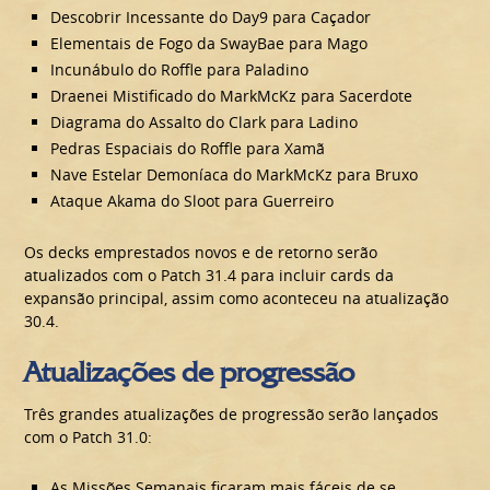
Descobrir Incessante do Day9 para Caçador
Elementais de Fogo da SwayBae para Mago
Incunábulo do Roffle para Paladino
Draenei Mistificado do MarkMcKz para Sacerdote
Diagrama do Assalto do Clark para Ladino
Pedras Espaciais do Roffle para Xamã
Nave Estelar Demoníaca do MarkMcKz para Bruxo
Ataque Akama do Sloot para Guerreiro
Os decks emprestados novos e de retorno serão
atualizados com o Patch 31.4 para incluir cards da
expansão principal, assim como aconteceu na atualização
30.4.
Atualizações de progressão
Três grandes atualizações de progressão serão lançados
com o Patch 31.0:
As Missões Semanais ficaram mais fáceis de se