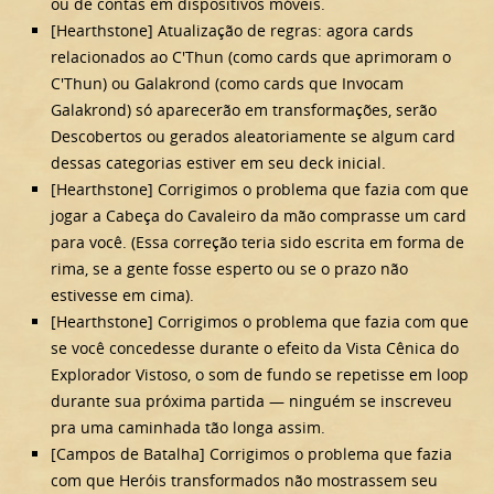
ou de contas em dispositivos móveis.
[Hearthstone] Atualização de regras: agora cards
relacionados ao C'Thun (como cards que aprimoram o
C'Thun) ou Galakrond (como cards que Invocam
Galakrond) só aparecerão em transformações, serão
Descobertos ou gerados aleatoriamente se algum card
dessas categorias estiver em seu deck inicial.
[Hearthstone] Corrigimos o problema que fazia com que
jogar a Cabeça do Cavaleiro da mão comprasse um card
para você. (Essa correção teria sido escrita em forma de
rima, se a gente fosse esperto ou se o prazo não
estivesse em cima).
[Hearthstone] Corrigimos o problema que fazia com que
se você concedesse durante o efeito da Vista Cênica do
Explorador Vistoso, o som de fundo se repetisse em loop
durante sua próxima partida — ninguém se inscreveu
pra uma caminhada tão longa assim.
[Campos de Batalha] Corrigimos o problema que fazia
com que Heróis transformados não mostrassem seu