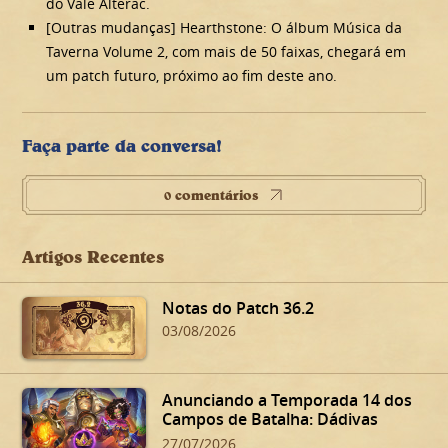
do Vale Alterac.
[Outras mudanças] Hearthstone: O álbum Música da
Taverna Volume 2, com mais de 50 faixas, chegará em
um patch futuro, próximo ao fim deste ano.
Faça parte da conversa!
0 comentários
Artigos Recentes
Notas do Patch 36.2
03/08/2026
Anunciando a Temporada 14 dos
Campos de Batalha: Dádivas
Sinistras de Dalaran!
27/07/2026