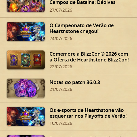
Campos de Batalha: Dádivas
Sinistras de Dalaran!
27/07/2026
O Campeonato de Verão de
Hearthstone chegou!
24/07/2026
Comemore a BlizzCon® 2026 com
a Oferta de Hearthstone BlizzCon!
22/07/2026
Notas do patch 36.0.3
21/07/2026
Os e-sports de Hearthstone vão
esquentar nos Playoffs de Verão!
10/07/2026