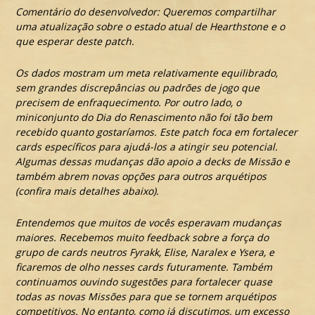
Comentário do desenvolvedor: Queremos compartilhar
uma atualização sobre o estado atual de Hearthstone e o
que esperar deste patch.
Os dados mostram um meta relativamente equilibrado,
sem grandes discrepâncias ou padrões de jogo que
precisem de enfraquecimento. Por outro lado, o
miniconjunto do Dia do Renascimento não foi tão bem
recebido quanto gostaríamos. Este patch foca em fortalecer
cards específicos para ajudá-los a atingir seu potencial.
Algumas dessas mudanças dão apoio a decks de Missão e
também abrem novas opções para outros arquétipos
(confira mais detalhes abaixo).
Entendemos que muitos de vocês esperavam mudanças
maiores. Recebemos muito feedback sobre a força do
grupo de cards neutros Fyrakk, Elise, Naralex e Ysera, e
ficaremos de olho nesses cards futuramente. Também
continuamos ouvindo sugestões para fortalecer quase
todas as novas Missões para que se tornem arquétipos
competitivos. No entanto, como já discutimos, um excesso