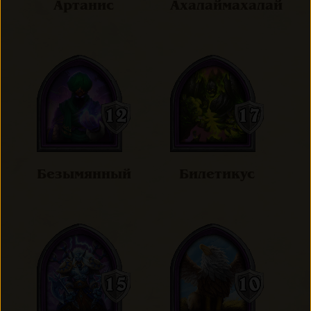
Артанис
Ахалаймахалай
Безымянный
Билетикус