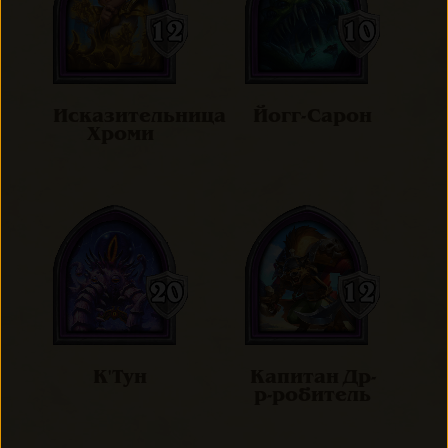
Исказительница
Йогг-Сарон
Хроми
К'Тун
Капитан Др-
р-робитель