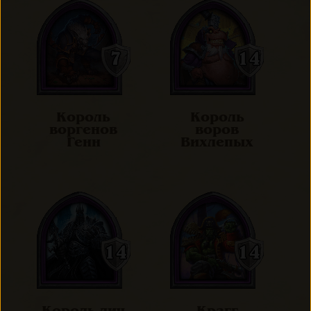
Король
Король
воргенов
воров
Генн
Вихлепых