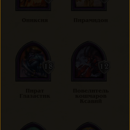
Ониксия
Пирамидон
Пират
Повелитель
Глазастик
кошмаров
Ксавий