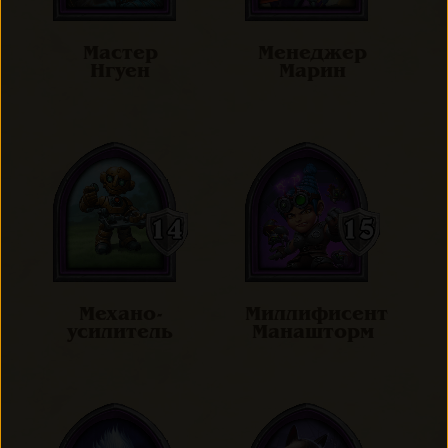
Мастер
Менеджер
Нгуен
Марин
Механо-
Миллифисент
усилитель
Манашторм