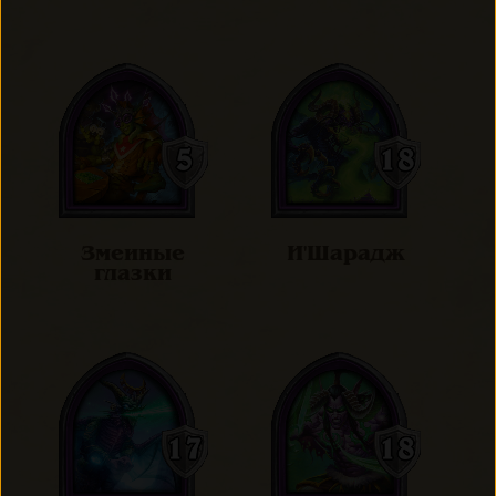
Змеиные
И'Шарадж
глазки