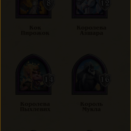
Кок
Королева
Пирожок
Азшара
Королева
Король
Пыхлевих
Мукла