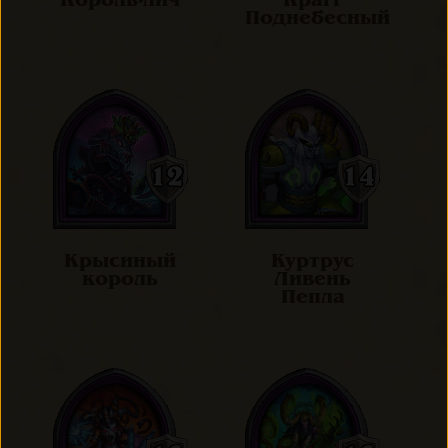
Король-лич
Крагг
Поднебесный
Крысиный
Куртрус
король
Ливень
Пепла