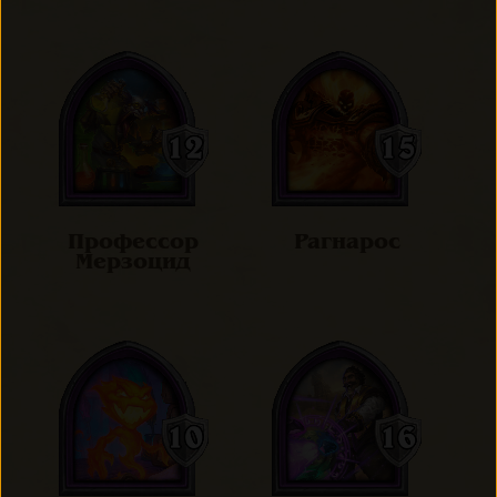
Профессор
Рагнарос
Мерзоцид