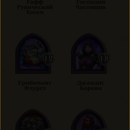
Гафф
Господин
Рунический
Часовщик
Тотем
Грибомант
Джандис
Флургл
Барова