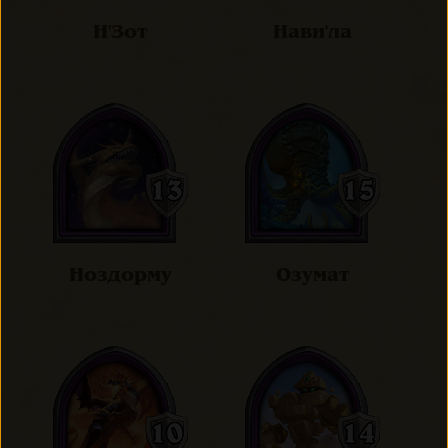
Н'Зот
Нави'ла
Ноздорму
Озумат