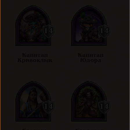
Капитан
Капитан
Кривоклык
Юдора