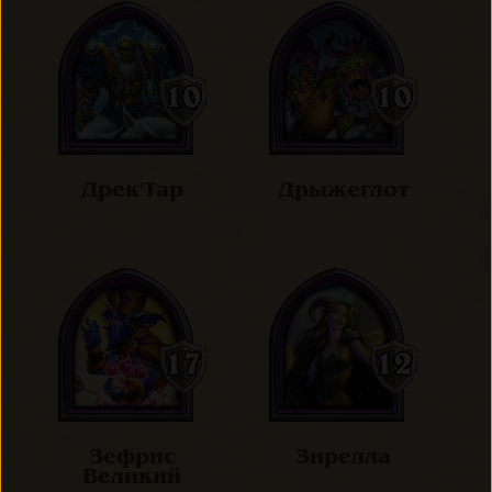
Дрек'Тар
Дрыжеглот
Зефрис
Зирелла
Великий