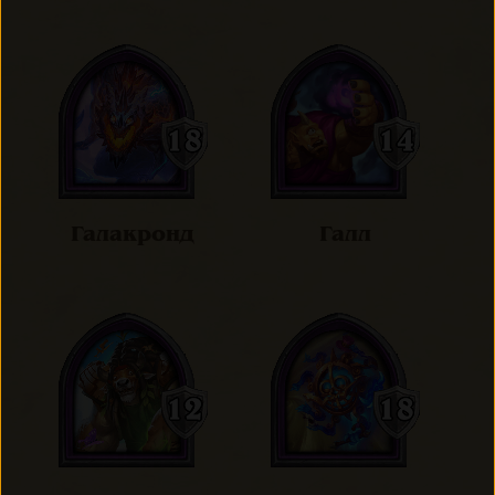
Галакронд
Галл