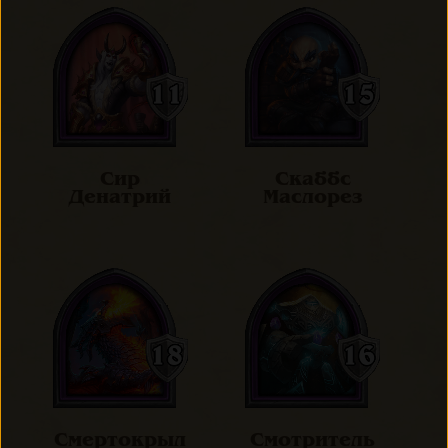
Сир
Скаббс
Денатрий
Маслорез
Смертокрыл
Смотритель