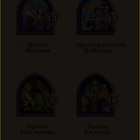
Посол
Предсказатель
Фаэлин
Нобундо
Принц
Принц
Галливикс
Кель'тас