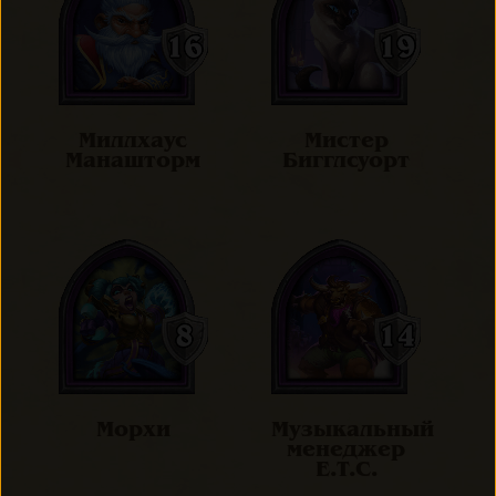
Миллхаус
Мистер
Манашторм
Бигглсуорт
Морхи
Музыкальный
менеджер
E.T.C.