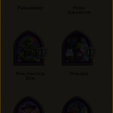
Раканишу
Рено
Джексон
Рок-мастер
Рокара
Вун