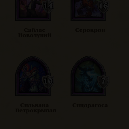
Сайлас
Серокрон
Новолуний
Сильвана
Синдрагоса
Ветрокрылая