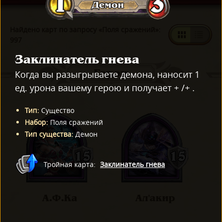
Найдено карт по запросу «Поля сражений»:
997
Заклинатель гнева
Герои
Когда вы разыгрываете демона, наносит 1
ед. урона вашему герою и получает + /+ .
Тип
:
Существо
Набор
:
Поля сражений
Тип существа
:
Демон
Тройная карта
:
Заклинатель гнева
А.Ф.Ка
Ал'акир