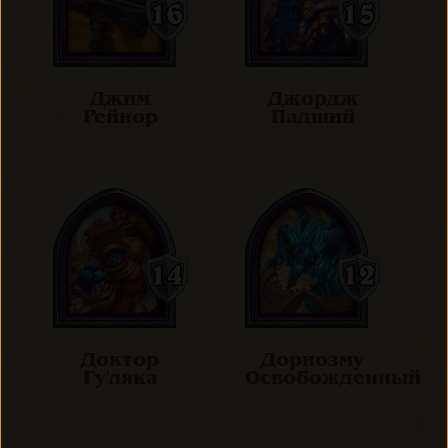
Джим
Джордж
Рейнор
Падший
Доктор
Дорнозму
Гу'ляка
Освобожденный