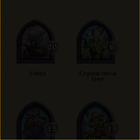
Снид
Страж леса
Ому