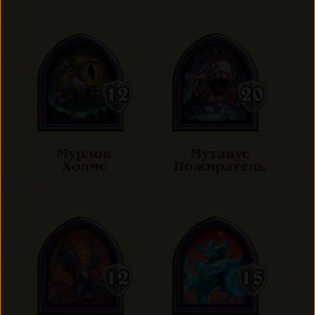
Мурлок
Мутанус
Холмс
Пожиратель