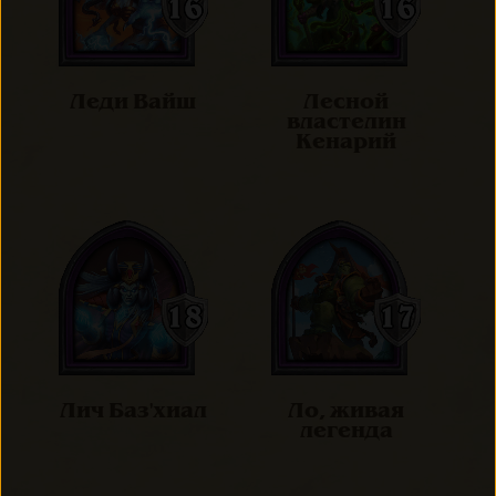
Леди Вайш
Лесной
властелин
Кенарий
Лич Баз'хиал
Ло, живая
легенда