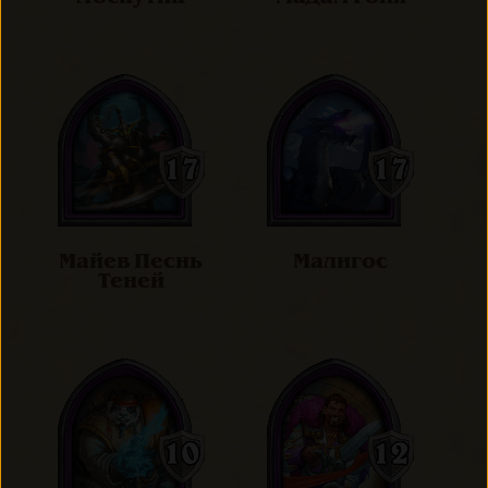
Майев Песнь
Малигос
Теней