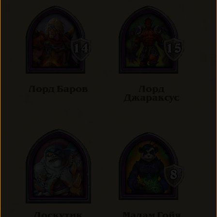
Лорд Баров
Лорд
Джараксус
Лоскутик
Мадам Гойя