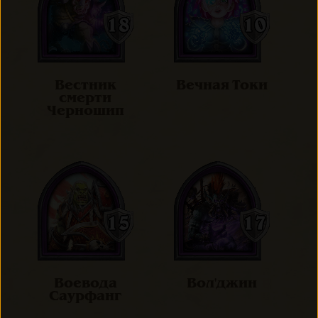
Вестник
Вечная Токи
смерти
Черношип
Воевода
Вол'джин
Саурфанг