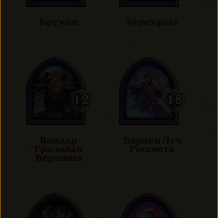
Бру'кан
Бурекрыл
Вандар
Варден Луч
Грозовая
Рассвета
Вершина