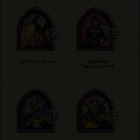
Алекстраза
Аранна
Звездочет