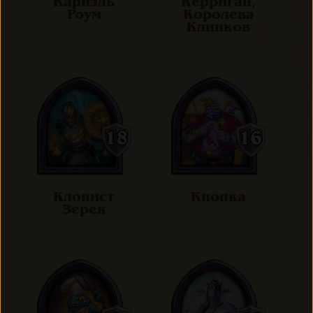
Кариэль
Керриган,
Роум
Королева
Клинков
Клонист
Кнопка
Зерек