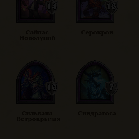
Сайлас
Серокрон
Новолуний
Сильвана
Синдрагоса
Ветрокрылая