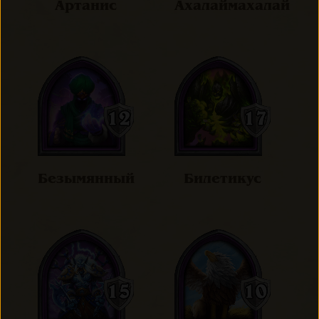
Артанис
Ахалаймахалай
Безымянный
Билетикус