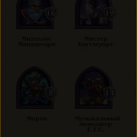
Миллхаус
Мистер
Манашторм
Бигглсуорт
Морхи
Музыкальный
менеджер
E.T.C.