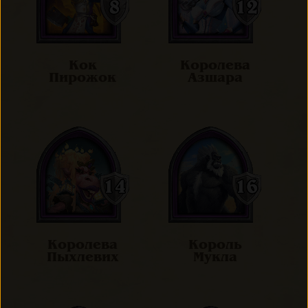
Кок
Королева
Пирожок
Азшара
Королева
Король
Пыхлевих
Мукла