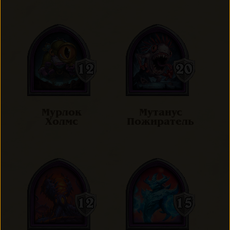
Мурлок
Мутанус
Холмс
Пожиратель