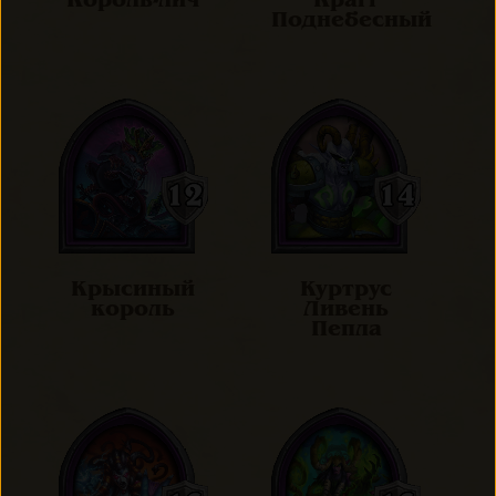
Король-лич
Крагг
Поднебесный
Крысиный
Куртрус
король
Ливень
Пепла