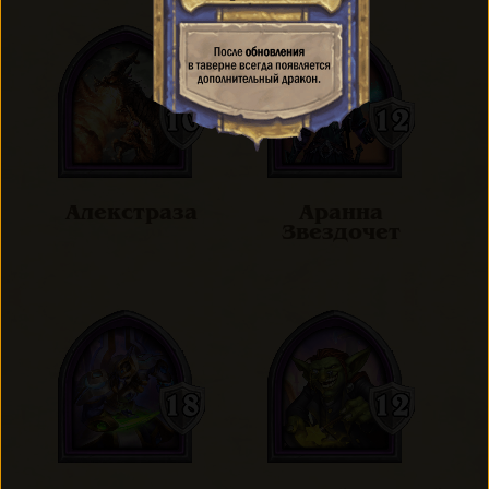
Алекстраза
Аранна
Звездочет