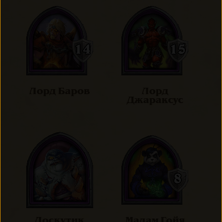
Лорд Баров
Лорд
Джараксус
Лоскутик
Мадам Гойя