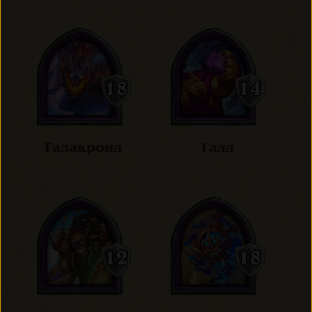
Галакронд
Галл