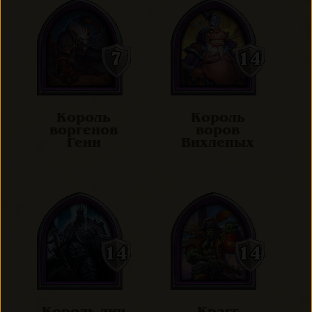
Король
Король
воргенов
воров
Генн
Вихлепых