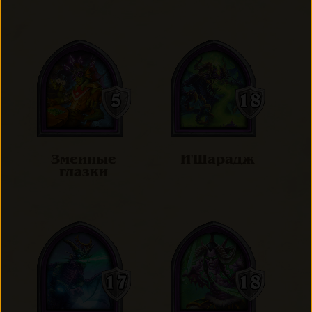
Змеиные
И'Шарадж
глазки