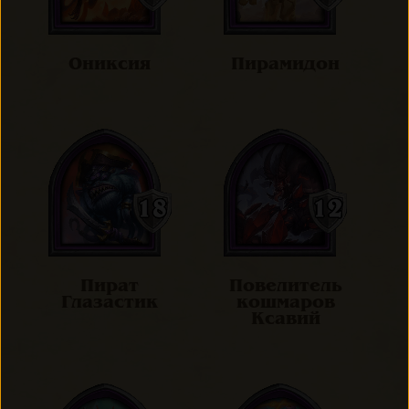
Ониксия
Пирамидон
Пират
Повелитель
Глазастик
кошмаров
Ксавий