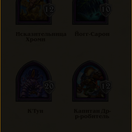
Исказительница
Йогг-Сарон
Хроми
К'Тун
Капитан Др-
р-робитель