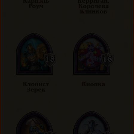
Кариэль
Керриган,
Роум
Королева
Клинков
Клонист
Кнопка
Зерек