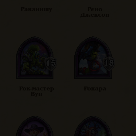
Раканишу
Рено
Джексон
Рок-мастер
Рокара
Вун