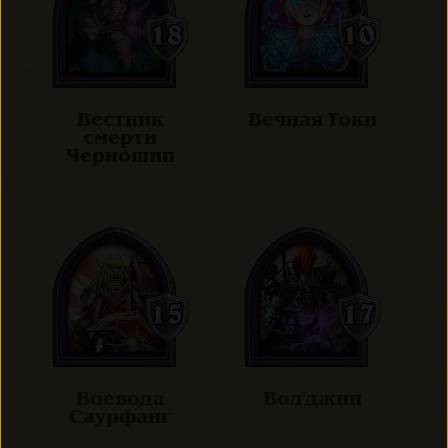
Вестник
Вечная Токи
смерти
Черношип
Воевода
Вол'джин
Саурфанг