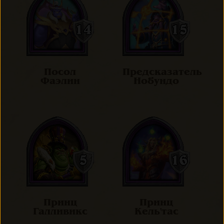
Посол
Предсказатель
Фаэлин
Нобундо
Принц
Принц
Галливикс
Кель'тас