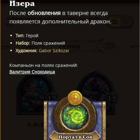
Изера
После
обновления
в таверне всегда
Найдено карт по запросу «Поля сражений»:
появляется дополнительный дракон.
997
Тип
:
Герой
Набор
:
Поля сражений
Герои
Художник
:
Gabor Szikszai
Компаньон на полях сражений
:
Валитрия Сноходица
А.Ф.Ка
Ал'акир