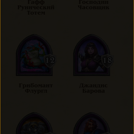
Гафф
Господин
Рунический
Часовщик
Тотем
Грибомант
Джандис
Флургл
Барова