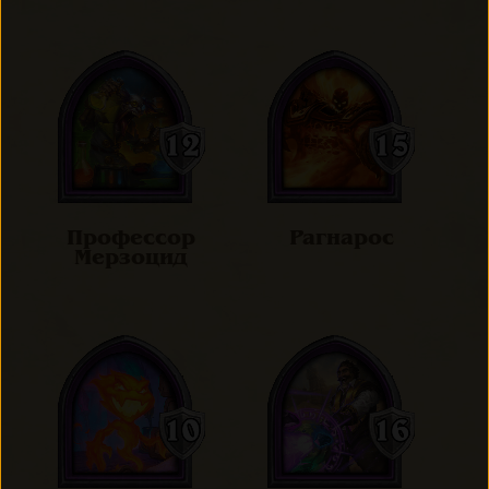
Профессор
Рагнарос
Мерзоцид