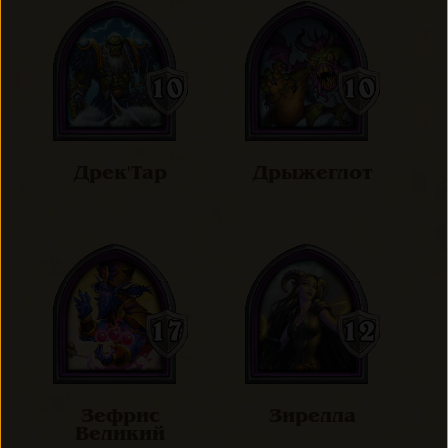
Дрек'Тар
Дрыжеглот
Зефрис
Зирелла
Великий