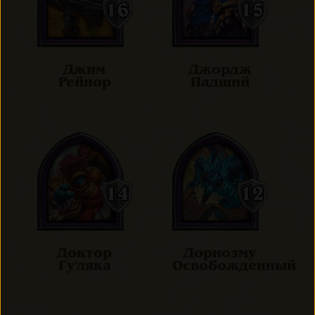
Джим
Джордж
Рейнор
Падший
Доктор
Дорнозму
Гу'ляка
Освобожденный