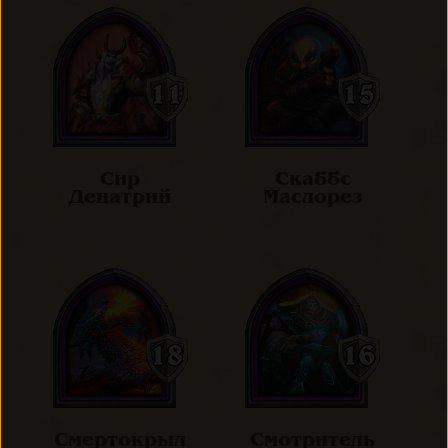
Сир
Скаббс
Денатрий
Маслорез
Смертокрыл
Смотритель