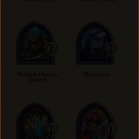
Майев Песнь
Малигос
Теней