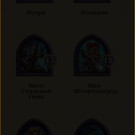
Изера
Иллидан
Инге
Ини
Стальной
Штормоверть
Гимн