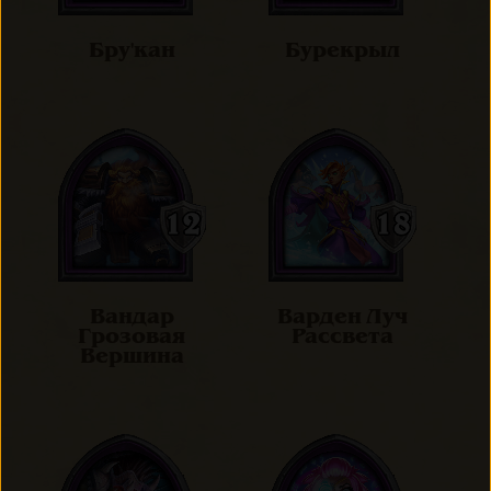
Бру'кан
Бурекрыл
Вандар
Варден Луч
Грозовая
Рассвета
Вершина