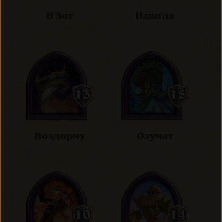
Н'Зот
Нави'ла
Ноздорму
Озумат