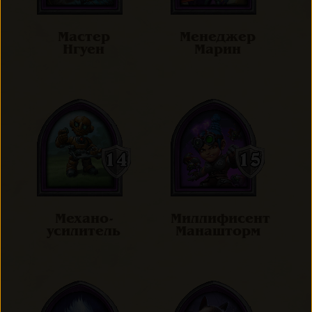
Мастер
Менеджер
Нгуен
Марин
Механо-
Миллифисент
усилитель
Манашторм