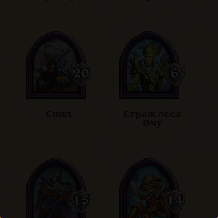
Снид
Страж леса
Ому