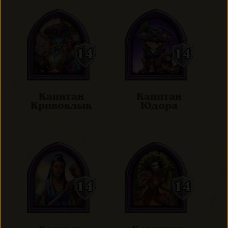
Капитан
Капитан
Кривоклык
Юдора