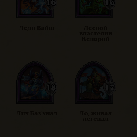
Леди Вайш
Лесной
властелин
Кенарий
Лич Баз'хиал
Ло, живая
легенда