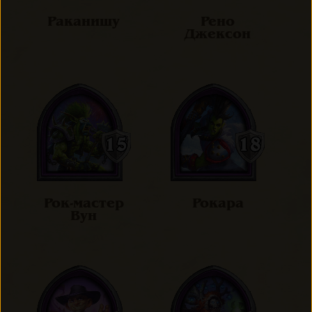
Раканишу
Рено
Джексон
Рок-мастер
Рокара
Вун