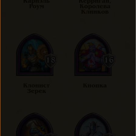
Кариэль
Керриган,
Роум
Королева
Клинков
Клонист
Кнопка
Зерек