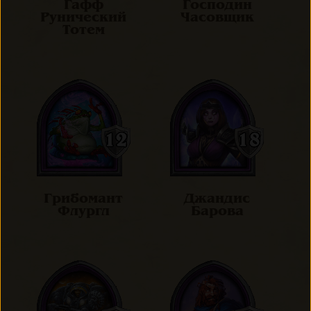
Гафф
Господин
Рунический
Часовщик
Тотем
Грибомант
Джандис
Флургл
Барова