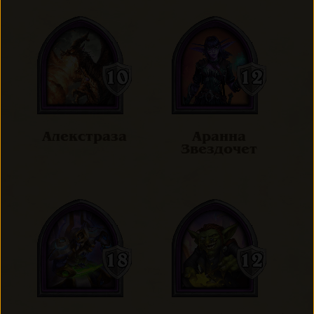
Алекстраза
Аранна
Звездочет