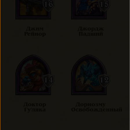
Джим
Джордж
Рейнор
Падший
Доктор
Дорнозму
Гу'ляка
Освобожденный