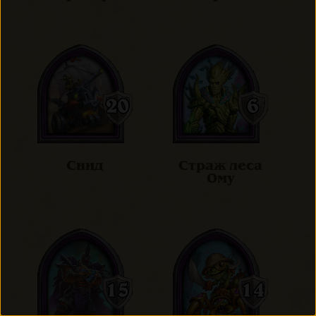
Снид
Страж леса
Ому