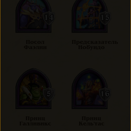
Посол
Предсказатель
Фаэлин
Нобундо
Принц
Принц
Галливикс
Кель'тас