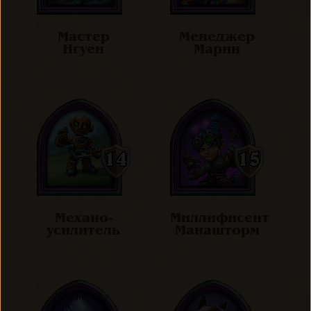
Мастер
Менеджер
Нгуен
Марин
Механо-
Миллифисент
усилитель
Манашторм