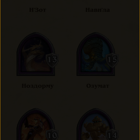
Н'Зот
Нави'ла
Ноздорму
Озумат