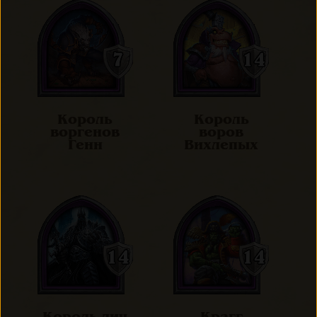
Король
Король
воргенов
воров
Генн
Вихлепых