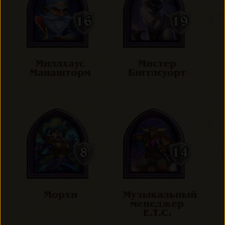
Миллхаус
Мистер
Манашторм
Бигглсуорт
Морхи
Музыкальный
менеджер
E.T.C.