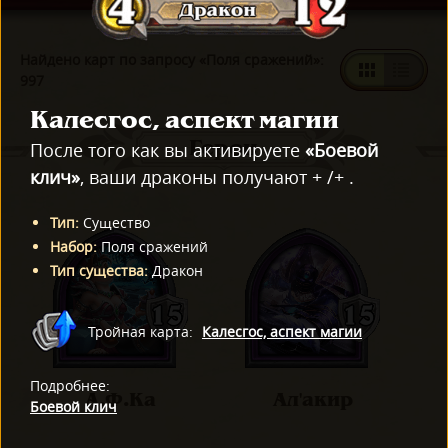
Найдено карт по запросу «Поля сражений»:
997
Калесгос, аспект магии
Герои
После того как вы активируете
«Боевой
клич»
, ваши драконы получают + /+ .
Тип
:
Существо
Набор
:
Поля сражений
Тип существа
:
Дракон
Тройная карта
:
Калесгос, аспект магии
Подробнее
:
А.Ф.Ка
Ал'акир
Боевой клич