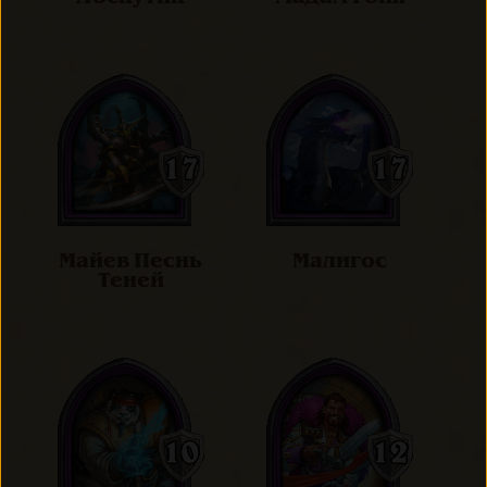
Майев Песнь
Малигос
Теней