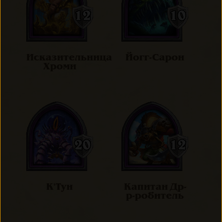
Исказительница
Йогг-Сарон
Хроми
К'Тун
Капитан Др-
р-робитель