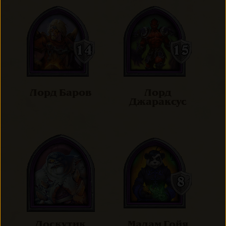
Лорд Баров
Лорд
Джараксус
Лоскутик
Мадам Гойя