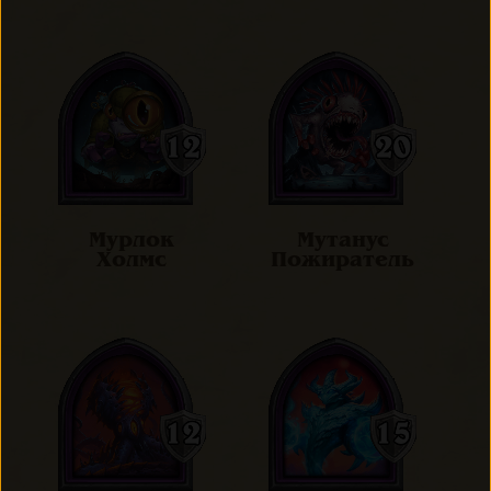
Мурлок
Мутанус
Холмс
Пожиратель