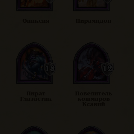
Ониксия
Пирамидон
Пират
Повелитель
Глазастик
кошмаров
Ксавий