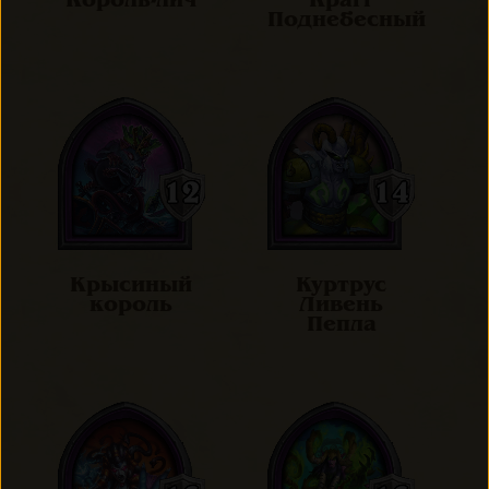
Король-лич
Крагг
Поднебесный
Крысиный
Куртрус
король
Ливень
Пепла