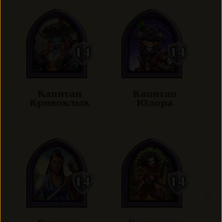
Капитан
Капитан
Кривоклык
Юдора