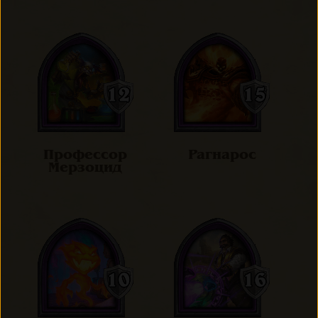
Профессор
Рагнарос
Мерзоцид