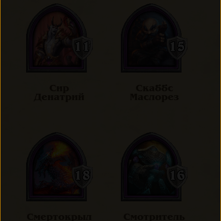
Сир
Скаббс
Денатрий
Маслорез
Смертокрыл
Смотритель