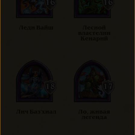
Леди Вайш
Лесной
властелин
Кенарий
Лич Баз'хиал
Ло, живая
легенда