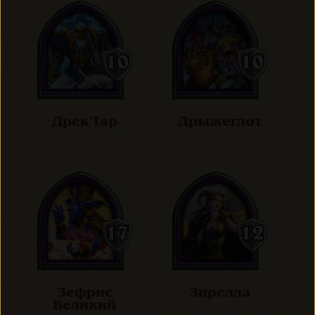
Дрек'Тар
Дрыжеглот
Зефрис
Зирелла
Великий