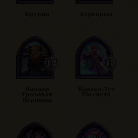
Бру'кан
Бурекрыл
Вандар
Варден Луч
Грозовая
Рассвета
Вершина