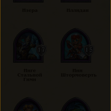
Изера
Иллидан
Инге
Ини
Стальной
Штормоверть
Гимн