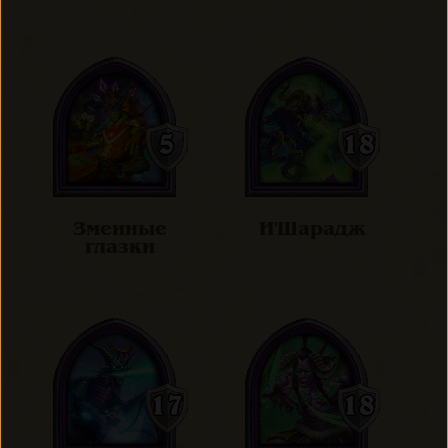
Змеиные
И'Шарадж
глазки