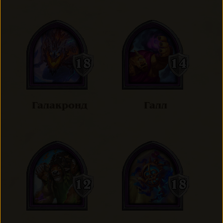
Галакронд
Галл