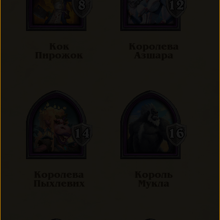
Кок
Королева
Пирожок
Азшара
Королева
Король
Пыхлевих
Мукла