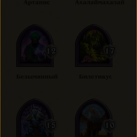
Артанис
Ахалаймахалай
Безымянный
Билетикус