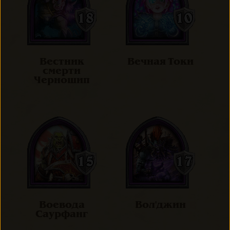
Вестник
Вечная Токи
смерти
Черношип
Воевода
Вол'джин
Саурфанг