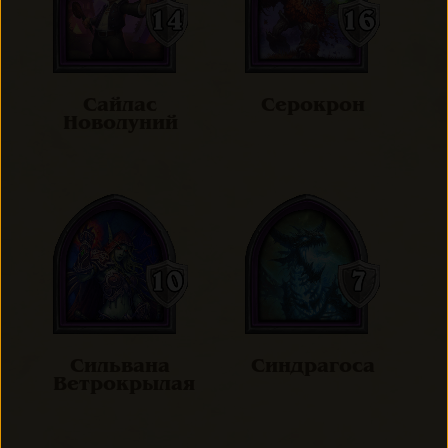
Сайлас
Серокрон
Новолуний
Сильвана
Синдрагоса
Ветрокрылая