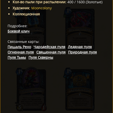
Кол-во пыли при распылении
:
400
/
1600
(
Золотые
)
Художник
:
Mooncolony
Коллекционная
Подробнее
:
Боевой клич
Связанные карты
:
Пищаль Рено
Чародейская пуля
Ледяная пуля
Огненная пуля
Священная пуля
Природная пуля
Пуля Тьмы
Пуля Скверны