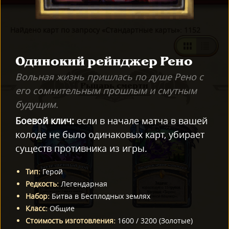
Найдено карт по запросу «Стандартные карты»: 1152
Одинокий рейнджер Рено
Вольная жизнь пришлась по душе Рено с
Рыцарь смерти
его сомнительным прошлым и смутным
будущим.
Боевой клич:
если в начале матча в вашей
колоде не было одинаковых карт, убирает
существ противника из игры.
Тип
:
Герой
Редкость
:
Легендарная
Набор
:
Битва в Бесплодных землях
Класс
:
Общие
Стоимость изготовления
:
1600
/
3200
(
Золотые
)