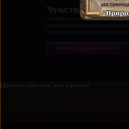
Чувствуете вдох
Появились идеи для новой колоды? 
приобретите парочку комплектов ка
коллекцию и соберите колоду мечты
ПРИОБРЕСТИ КОМПЛЕКТЫ КАРТ
Оставайтесь на связи