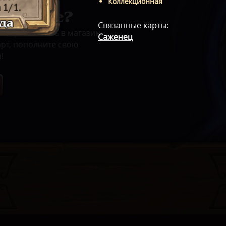
Коллекционная
новение?
Связанные карты
:
Отправляйтесь в магазин,
Саженец
рт, пополните свою
!