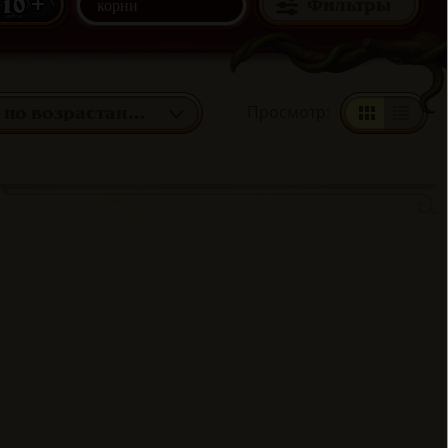
10 +
Фильтры
Просмотр
:
Мана: по возрастанию