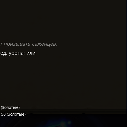
т призывать саженцев.
ед. урона; или
(
Золотые
)
/
50
(
Золотые
)