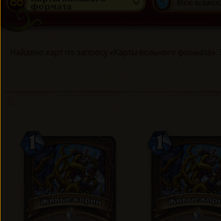
Все клас
формата
Найдено карт по запросу «Карты вольного формата»: 