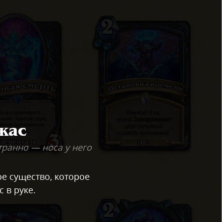
жас
транно — носа у него
ое существо, которое
с в руке.