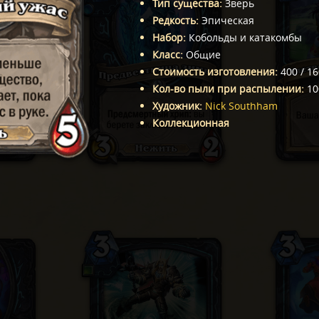
Тип существа
:
Зверь
Редкость
:
Эпическая
Набор
:
Кобольды и катакомбы
Класс
:
Общие
Стоимость изготовления
:
400
/
16
Кол-во пыли при распылении
:
10
Художник
:
Nick Southham
Коллекционная