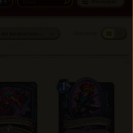
0 +
Фильтры
Просмотр
:
Мана: по возрастанию