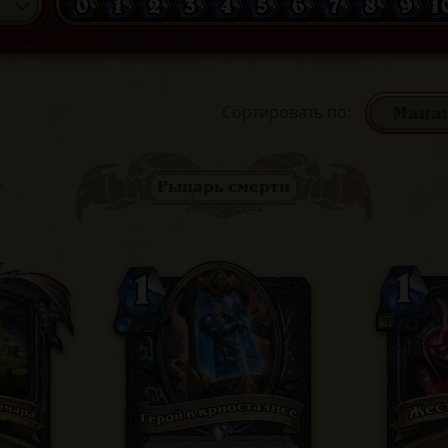
0
1
2
3
4
5
6
7
8
9
1
Сортировать по
:
Рыцарь смерти