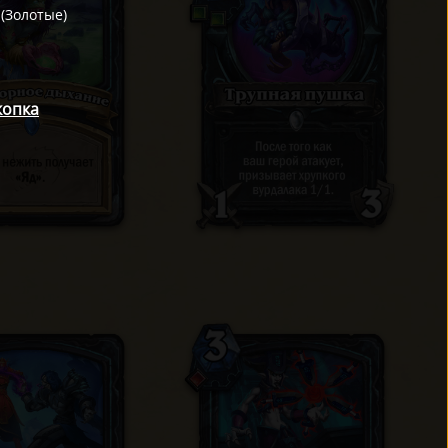
/
(
Золотые
)
копка