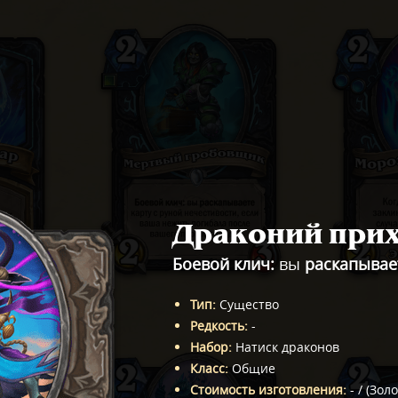
Драконий при
Боевой клич:
вы
раскапывае
Тип
:
Существо
Редкость
:
-
Набор
:
Натиск драконов
Класс
:
Общие
Стоимость изготовления
:
-
/
(
Зол