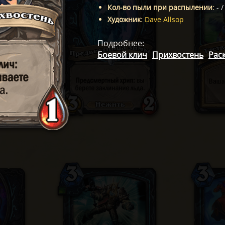
Кол-во пыли при распылении
:
-
Художник
:
Dave Allsop
Подробнее
:
Боевой клич
Прихвостень
Рас