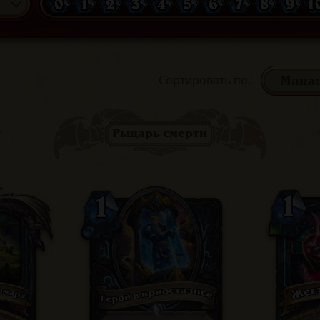
0
1
2
3
4
5
6
7
8
9
1
Сортировать по
:
Рыцарь смерти