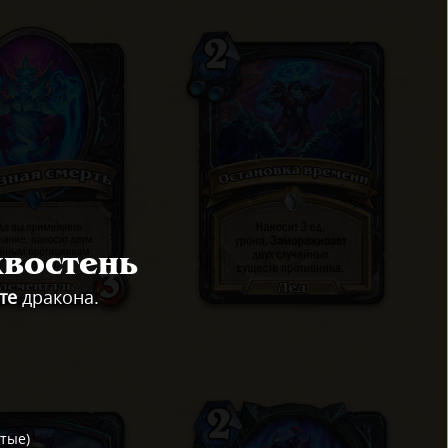
хвостень
те
дракона.
отые
)