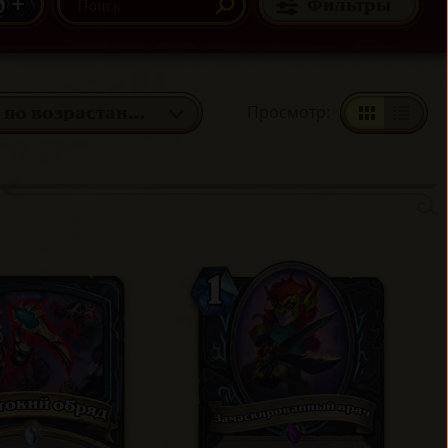
0 +
Фильтры
Просмотр
:
Мана: по возрастанию