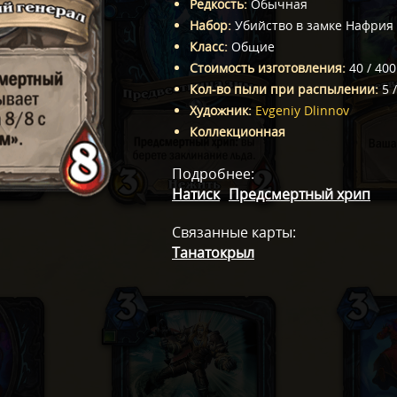
Редкость
:
Обычная
Набор
:
Убийство в замке Нафрия
Класс
:
Общие
Стоимость изготовления
:
40
/
400
Кол-во пыли при распылении
:
5
Художник
:
Evgeniy Dlinnov
Коллекционная
Подробнее
:
Натиск
Предсмертный хрип
Связанные карты
:
Танатокрыл