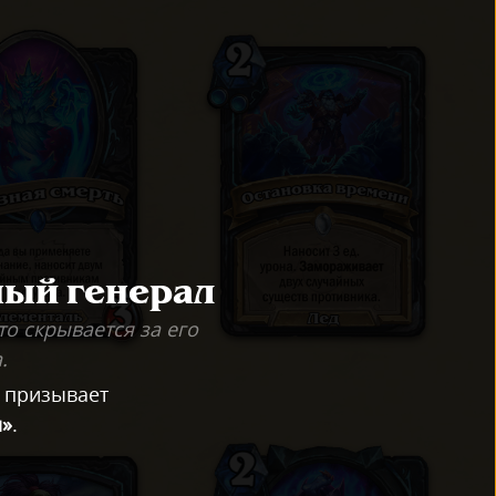
ый генерал
то скрывается за его
.
призывает
м»
.