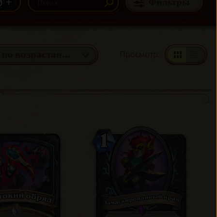
0 +
Фильтры
Просмотр
:
Мана: по возрастанию