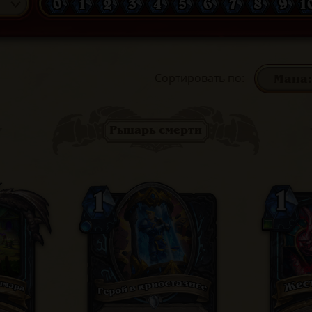
0
1
2
3
4
5
6
7
8
9
1
Сортировать по
:
Рыцарь смерти