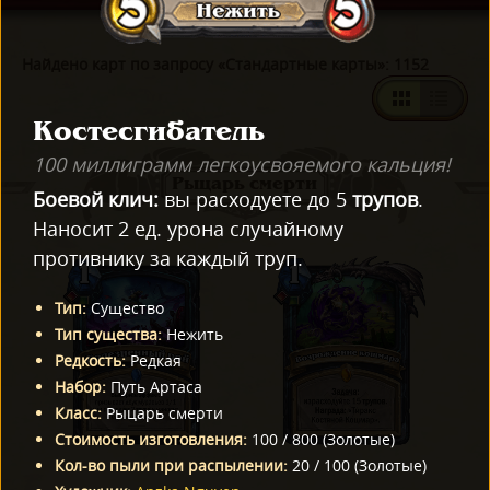
Найдено карт по запросу «Стандартные карты»: 1152
Костесгибатель
100 миллиграмм легкоусвояемого кальция!
Рыцарь смерти
Боевой клич:
вы расходуете до 5
трупов
.
Наносит 2 ед. урона случайному
противнику за каждый труп.
Тип
:
Существо
Тип существа
:
Нежить
Редкость
:
Редкая
Набор
:
Путь Артаса
Класс
:
Рыцарь смерти
Стоимость изготовления
:
100
/
800
(
Золотые
)
Кол-во пыли при распылении
:
20
/
100
(
Золотые
)