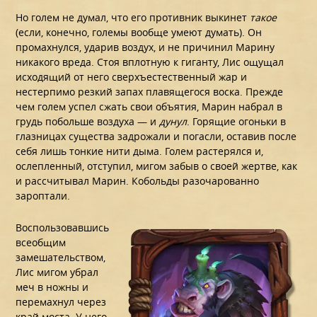
Но голем не думал, что его противник выкинет
такое
(если, конечно, големы вообще умеют думать). Он
промахнулся, ударив воздух, и не причинил Марину
никакого вреда. Стоя вплотную к гиганту, Лис ощущал
исходящий от него сверхъестественный жар и
нестерпимо резкий запах плавящегося воска. Прежде
чем голем успел сжать свои объятия, Марин набрал в
грудь побольше воздуха — и
дунул
. Горящие огоньки в
глазницах существа задрожали и погасли, оставив после
себя лишь тонкие нити дыма. Голем растерялся и,
ослепленный, отступил, мигом забыв о своей жертве, как
и рассчитывал Марин. Кобольды разочарованно
зароптали.
Воспользовавшись
всеобщим
замешательством,
Лис мигом убрал
меч в ножны и
перемахнул через
край моста. У него