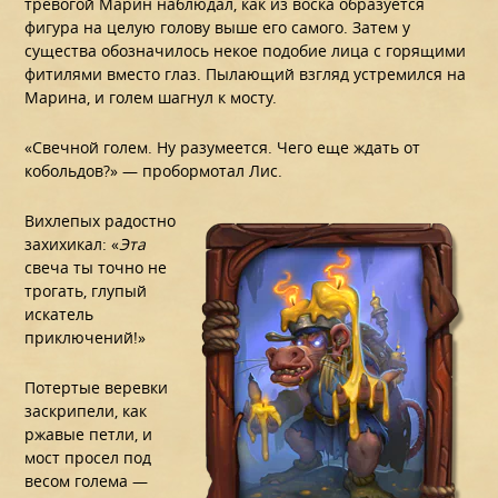
тревогой Марин наблюдал, как из воска образуется
фигура на целую голову выше его самого. Затем у
существа обозначилось некое подобие лица с горящими
фитилями вместо глаз. Пылающий взгляд устремился на
Марина, и голем шагнул к мосту.
«Свечной голем. Ну разумеется. Чего еще ждать от
кобольдов?» — пробормотал Лис.
Вихлепых радостно
захихикал: «
Эта
свеча ты точно не
трогать, глупый
искатель
приключений!»
Потертые веревки
заскрипели, как
ржавые петли, и
мост просел под
весом голема —