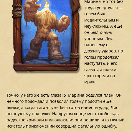
Марина, но тот без
труда увернулся —
голем был
медлительным и
неуклюжим. А еще
он был
очень
упорным. Лис
нанес ему с
дюжину ударов, но
голем продолжал
наступать, и его
глаза-фитильки
ярко горели во
мраке.
Точно, у него же есть глаза! У Марина родился план. Он
немного подождал и позволил голему подойти еще
ближе, а когда гигант уже был готов нанести удар, Лис
нырнул ему под руки. На другом конце моста кобольды
радостно кричали и улюлюкали: они решили, что глупый
искатель приключений совершил фатальную ошибку.