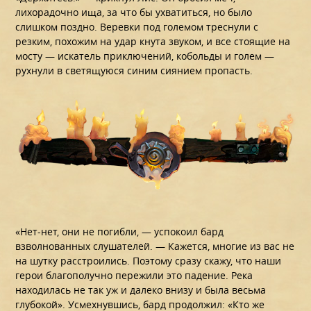
лихорадочно ища, за что бы ухватиться, но было
слишком поздно. Веревки под големом треснули с
резким, похожим на удар кнута звуком, и все стоящие на
мосту — искатель приключений, кобольды и голем —
рухнули в светящуюся синим сиянием пропасть.
«Нет-нет, они не погибли, — успокоил бард
взволнованных слушателей. — Кажется, многие из вас не
на шутку расстроились. Поэтому сразу скажу, что наши
герои благополучно пережили это падение. Река
находилась не так уж и далеко внизу и была весьма
глубокой». Усмехнувшись, бард продолжил: «Кто же