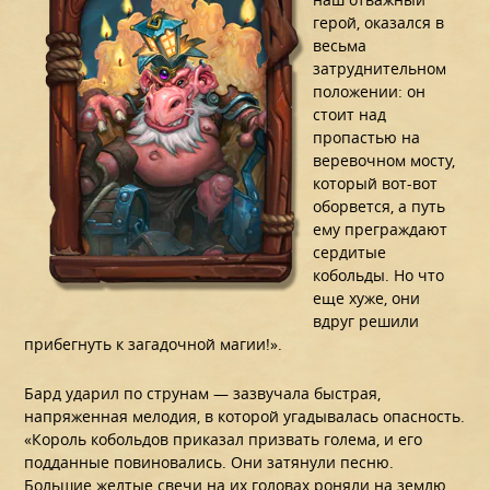
герой, оказался в
весьма
затруднительном
положении: он
стоит над
пропастью на
веревочном мосту,
который вот-вот
оборвется, а путь
ему преграждают
сердитые
кобольды. Но что
еще хуже, они
вдруг решили
прибегнуть к загадочной магии!».
Бард ударил по струнам — зазвучала быстрая,
напряженная мелодия, в которой угадывалась опасность.
«Король кобольдов приказал призвать голема, и его
подданные повиновались. Они затянули песню.
Большие желтые свечи на их головах роняли на землю