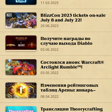
11.03.2025
BlizzCon 2023 tickets on-sale
July 8 and July 22!
29.06.2023
Получите награды по
случаю выхода Diablo
Immortal в своих любимых
03.06.2022
играх
Состоялся анонс Warcraft®
Arclight Rumble™!
03.05.2022
Изменения рейтинговых
таблиц Арены: январь–
март 2022 г.
08.04.2022
Трансляции Theorycrafting