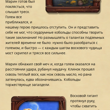
Марин готов был
поклясться, что
слышал треск.
Голем все
приближался, и
нашему герою пришлось отступить. Он и представить
себе не мог, что скудоумные кобольды способны творить
такие заклинания! Но размышлять о талантах подземных
жителей времени не было: нужно было разобраться с
големом, и быстро — с каждым шагом воскового чудища
мост скрипел и трясся все сильнее.
Марин обнажил свой меч и, когда голем оказался на
расстоянии удара, рубанул наудачу. Клинок прошел
сквозь теплый воск, как нож сквозь масло, но рана
затянулась, едва обозначившись. Кобольды
торжествующе загалдели.
Восковой гигант
протянул руку,
чтобы схватить