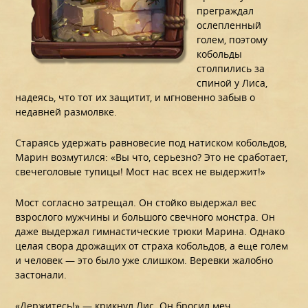
преграждал
ослепленный
голем, поэтому
кобольды
столпились за
спиной у Лиса,
надеясь, что тот их защитит, и мгновенно забыв о
недавней размолвке.
Стараясь удержать равновесие под натиском кобольдов,
Марин возмутился: «Вы что, серьезно? Это не сработает,
свечеголовые тупицы! Мост нас всех не выдержит!»
Мост согласно затрещал. Он стойко выдержал вес
взрослого мужчины и большого свечного монстра. Он
даже выдержал гимнастические трюки Марина. Однако
целая свора дрожащих от страха кобольдов, а еще голем
и человек — это было уже слишком. Веревки жалобно
застонали.
«Держитесь!» — крикнул Лис. Он бросил меч,