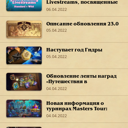
Livestreams, посвященные
дополнению «Путешествие
06.04.2022
в Затонувший город»
Описание обновления 23.0
05.04.2022
Наступает год Гидры
05.04.2022
Обновление ленты наград
«Путешествия в
Затонувший город»
04.04.2022
Новая информация о
турнирах Masters Tour:
«Путешествие в Затонувший
04.04.2022
город»