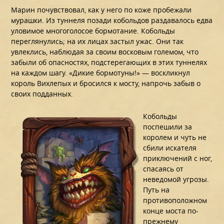
Марин почувствовал, как у него по коже пробежали
мурашки. Из туннеля позади кобольдов раздавалось едва
уловимое многоголосое бормотание. Кобольды
переглянулись; на их лицах застыл ужас. Они так
увлеклись, наблюдая за своим восковым големом, что
забыли об опасностях, подстерегающих в этих туннелях
на каждом шагу. «Дикие бормотуны!» — воскликнул
король Вихлепых и бросился к мосту, напрочь забыв о
своих подданных.
Кобольды
поспешили за
королем и чуть не
сбили искателя
приключений с ног,
спасаясь от
неведомой угрозы.
Путь на
противоположном
конце моста по-
прежнему