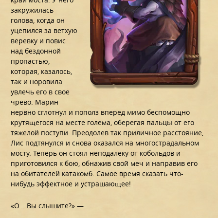
закружилась
голова, когда он
уцепился за ветхую
веревку и повис
над бездонной
пропастью,
которая, казалось,
так и норовила
увлечь его в свое
чрево. Марин
нервно сглотнул и пополз вперед мимо беспомощно
крутящегося на месте голема, оберегая пальцы от его
тяжелой поступи. Преодолев так приличное расстояние,
Лис подтянулся и снова оказался на многострадальном
мосту. Теперь он стоял неподалеку от кобольдов и
приготовился к бою, обнажив свой меч и направив его
на обитателей катакомб. Самое время сказать что-
нибудь эффектное и устрашающее!
«О... Вы слышите?» —