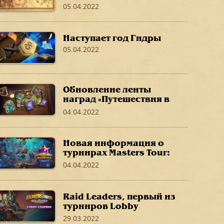
05.04.2022
Наступает год Гидры
05.04.2022
Обновление ленты
наград «Путешествия в
Затонувший город»
04.04.2022
Новая информация о
турнирах Masters Tour:
«Путешествие в
04.04.2022
Затонувший город»
Raid Leaders, первый из
турниров Lobby
Legends на полях
29.03.2022