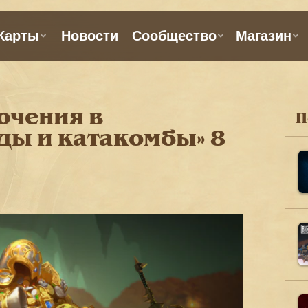
ючения в
П
ды и катакомбы» 8