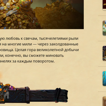
ю любовь к свечам, тысячелетиями рыли
ся на многие мили — через заколдованные
кровища. Целая гора великолепной добычи
сли, конечно, вы сможете миновать
ннелях за каждым поворотом.