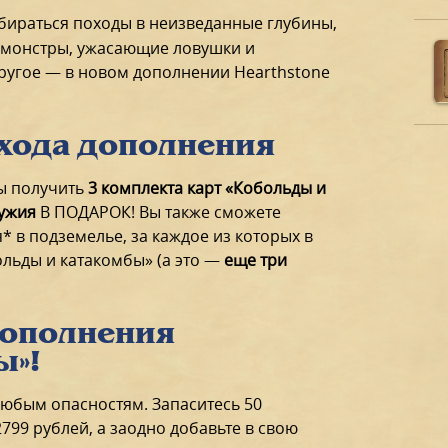
обираться походы в неизведанные глубины,
 монстры, ужасающие ловушки и
ругое — в новом дополнении Hearthstone
хода дополнения
бы получить
3 комплекта карт «Кобольды и
ружия
В ПОДАРОК! Вы также сможете
 в подземелье, за каждое из которых в
ольды и катакомбы» (а это —
еще три
дополнения
ы»!
любым опасностям. Запаситесь 50
799 рублей, а заодно добавьте в свою