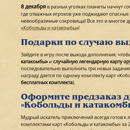
8 декабря
в разных уголках планеты начнут с
где отважных игроков уже поджидают опасные
невообразимые сокровища! Все это и многое д
«Кобольды и катакомбы»
!
Подарки по случаю вы
Зайдите в игру после выхода дополнения, что
катакомбы»
и
случайную легендарную карту о
последовательно выполнить три новых задания*
награду дается по одному комплекту карт «Коб
бесплатных комплекта
).
Оформите предзаказ 
«Кобольды и катакомб
Мудрый искатель приключений всегда готов к 
комплектами карт «Кобольды и катакомбы» за 2