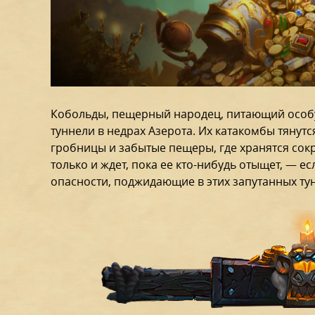
Кобольды, пещерный народец, питающий особу
туннели в недрах Азерота. Их катакомбы тянут
гробницы и забытые пещеры, где хранятся со
только и ждет, пока ее кто-нибудь отыщет, — е
опасности, поджидающие в этих запутанных ту