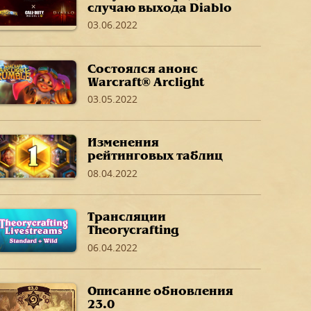
случаю выхода Diablo
Immortal в своих
03.06.2022
любимых играх
Состоялся анонс
Warcraft® Arclight
Rumble™!
03.05.2022
Изменения
рейтинговых таблиц
Арены: январь–март
08.04.2022
2022 г.
Трансляции
Theorycrafting
Livestreams,
06.04.2022
посвященные
дополнению
«Путешествие в
Описание обновления
Затонувший город»
23.0