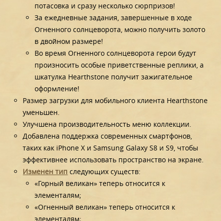
потасовка и сразу несколько сюрпризов!
За ежедневные задания, завершенные в ходе
Огненного солнцеворота, можно получить золото
в двойном размере!
Во время Огненного солнцеворота герои будут
произносить особые приветственные реплики, а
шкатулка Hearthstone получит зажигательное
оформление!
Размер загрузки для мобильного клиента Hearthstone
уменьшен.
Улучшена производительность меню коллекции.
Добавлена поддержка современных смартфонов,
таких как iPhone X и Samsung Galaxy S8 и S9, чтобы
эффективнее использовать пространство на экране.
Изменен тип
следующих существ:
«Горный великан» теперь относится к
элементалям;
«Огненный великан» теперь относится к
элементалям;