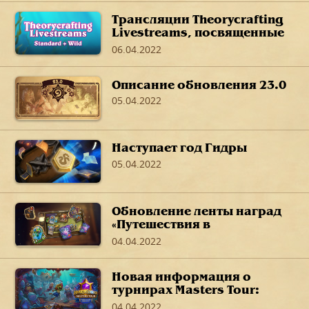
Трансляции Theorycrafting
Livestreams, посвященные
дополнению «Путешествие
06.04.2022
в Затонувший город»
Описание обновления 23.0
05.04.2022
Наступает год Гидры
05.04.2022
Обновление ленты наград
«Путешествия в
Затонувший город»
04.04.2022
Новая информация о
турнирах Masters Tour:
«Путешествие в Затонувший
04.04.2022