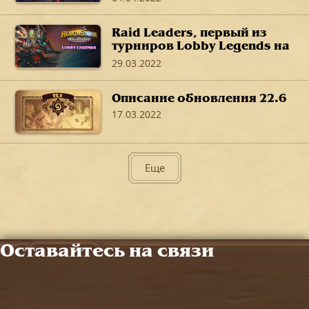
город»
Raid Leaders, первый из
турниров Lobby Legends на
полях сражений, пройдет
29.03.2022
на этих выходных.
Описание обновления 22.6
17.03.2022
Еще
Оставайтесь на связи