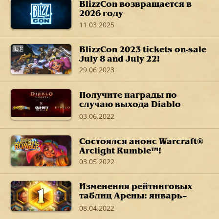
BlizzCon возвращается в
2026 году
11.03.2025
BlizzCon 2023 tickets on-sale
July 8 and July 22!
29.06.2023
Получите награды по
случаю выхода Diablo
Immortal в своих любимых
03.06.2022
играх
Состоялся анонс Warcraft®
Arclight Rumble™!
03.05.2022
Изменения рейтинговых
таблиц Арены: январь–
март 2022 г.
08.04.2022