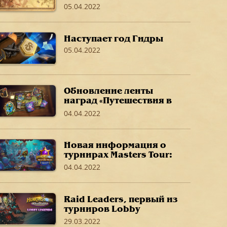
05.04.2022
Наступает год Гидры
05.04.2022
Обновление ленты
наград «Путешествия в
Затонувший город»
04.04.2022
Новая информация о
турнирах Masters Tour:
«Путешествие в
04.04.2022
Затонувший город»
Raid Leaders, первый из
турниров Lobby
Legends на полях
29.03.2022