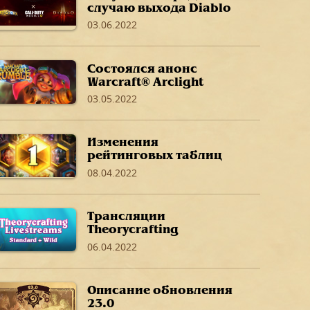
случаю выхода Diablo
Immortal в своих
03.06.2022
любимых играх
Состоялся анонс
Warcraft® Arclight
Rumble™!
03.05.2022
Изменения
рейтинговых таблиц
Арены: январь–март
08.04.2022
2022 г.
Трансляции
Theorycrafting
Livestreams,
06.04.2022
посвященные
дополнению
«Путешествие в
Описание обновления
Затонувший город»
23.0