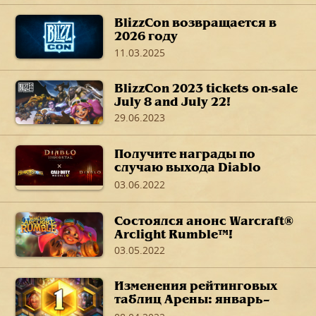
BlizzCon возвращается в
2026 году
11.03.2025
BlizzCon 2023 tickets on-sale
July 8 and July 22!
29.06.2023
Получите награды по
случаю выхода Diablo
Immortal в своих любимых
03.06.2022
играх
Состоялся анонс Warcraft®
Arclight Rumble™!
03.05.2022
Изменения рейтинговых
таблиц Арены: январь–
март 2022 г.