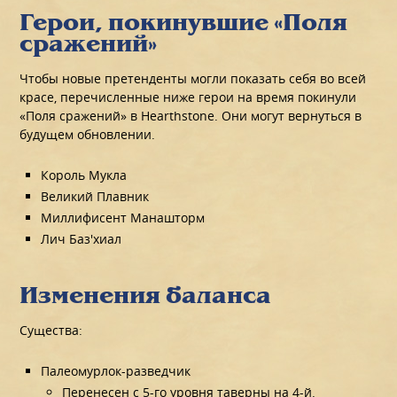
Герои, покинувшие «Поля
сражений»
Чтобы новые претенденты могли показать себя во всей
красе, перечисленные ниже герои на время покинули
«Поля сражений» в Hearthstone. Они могут вернуться в
будущем обновлении.
Король Мукла
Великий Плавник
Миллифисент Манашторм
Лич Баз'хиал
Изменения баланса
Существа:
Палеомурлок-разведчик
Перенесен с 5-го уровня таверны на 4-й.