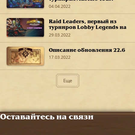
«Путешествие в Затонувший
04.04.2022
город»
Raid Leaders, первый из
турниров Lobby Legends на
полях сражений, пройдет
29.03.2022
на этих выходных.
Описание обновления 22.6
17.03.2022
Еще
Оставайтесь на связи