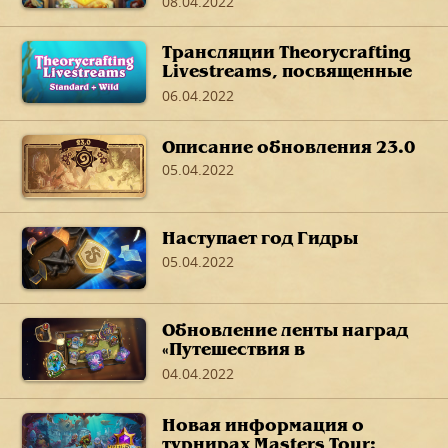
08.04.2022
Трансляции Theorycrafting
Livestreams, посвященные
дополнению «Путешествие
06.04.2022
в Затонувший город»
Описание обновления 23.0
05.04.2022
Наступает год Гидры
05.04.2022
Обновление ленты наград
«Путешествия в
Затонувший город»
04.04.2022
Новая информация о
турнирах Masters Tour: