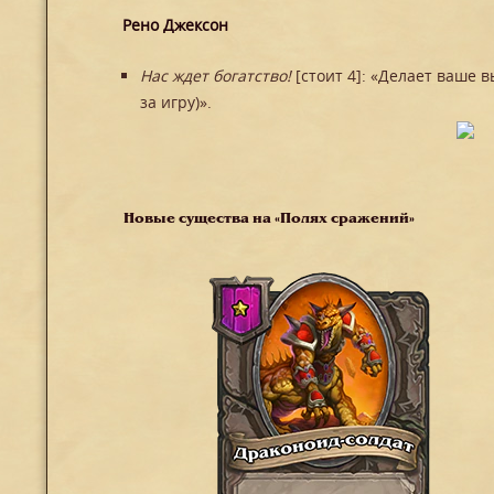
Рено Джексон
Нас ждет богатство!
[стоит 4]: «Делает ваше 
за игру)».
Новые существа на «Полях сражений»