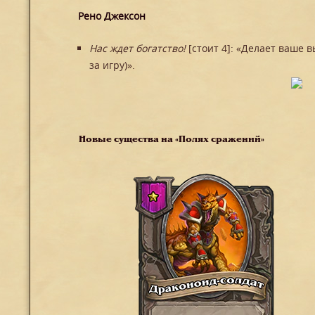
Рено Джексон
Нас ждет богатство!
[стоит 4]: «Делает ваше 
за игру)».
Новые существа на «Полях сражений»