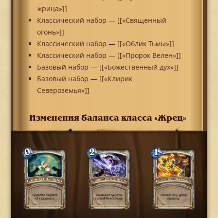
жрица»]]
Классический набор — [[«Священный
огонь»]]
Классический набор — [[«Облик Тьмы»]]
Классический набор — [[«Пророк Велен»]]
Базовый набор — [[«Божественный дух»]]
Базовый набор — [[«Клирик
Североземья»]]
Изменения баланса класса «Жрец»