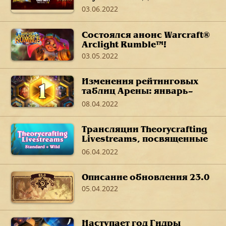
Immortal в своих любимых
03.06.2022
играх
Состоялся анонс Warcraft®
Arclight Rumble™!
03.05.2022
Изменения рейтинговых
таблиц Арены: январь–
март 2022 г.
08.04.2022
Трансляции Theorycrafting
Livestreams, посвященные
дополнению «Путешествие
06.04.2022
в Затонувший город»
Описание обновления 23.0
05.04.2022
Наступает год Гидры