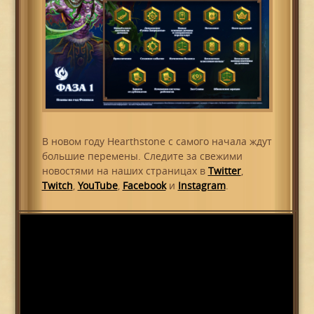
В новом году Hearthstone с самого начала ждут
большие перемены. Следите за свежими
новостями на наших страницах в
Twitter
,
Twitch
,
YouTube
,
Facebook
и
Instagram
.