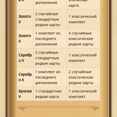
дополнения
карта
2 случайные
Золото
1 классический
стандартные
V
комплект
редкие карты
1 комплект из
4 случайные
Золото
последнего
классические
X
дополнения
редкие карты
2 случайные
Серебр
1 классический
стандартные
о V
комплект
редкие карты
1 комплект из
2 случайные
Серебр
последнего
классические
о X
дополнения
редкие карты
Бронза
1 стандартная
1 классический
V
редкая карта
комплект