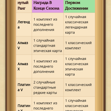
Нутый
Награда В
Первом
Ранг
Конце Сезона
Достижении
1 случайная
1 комплект из
Легенд
классическая
последнего
а
легендарная
дополнения
карта
1 случайная
Алмаз
1 классический
стандартная
V
комплект
эпическая карта
1 случайная
1 комплект из
Алмаз
классическая
последнего
X
эпическая
дополнения
карта
2 случайные
Платин
1 классический
стандартные
а V
комплект
редкие карты
1 случайная
1 комплект из
Платин
классическая
последнего
а X
эпическая