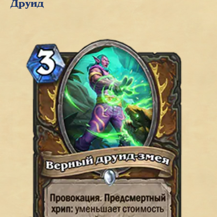
Друид