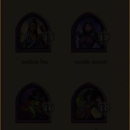
แคเรียล โรม
แจนดิซ แบรอฟ