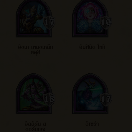
อิงเก เพลงเหล็ก
อินฟินิต โทคิ
สดุดี
อิลลิดัน ส
อิเซร่า
ตอร์มเรจ