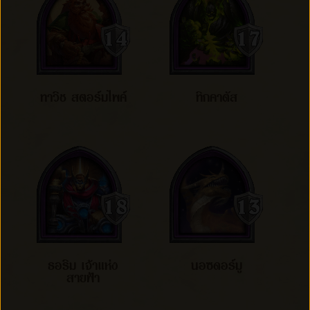
ทาวิช สตอร์มไพค์
ทิกคาตัส
ธอริม เจ้าแห่ง
นอซดอร์มู
สายฟ้า