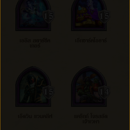
เอลีส สตาร์ซีค
เอ็กซาร์คโอธาร์
เกอร์
เอ็ดวิน แวนคลีฟ
แคร็กก์ โจรสลัด
เจ้าเวหา