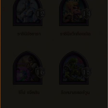
ราชินีอัซชารา
ราชินีแว็กท็อกเกิล
รีโน่ แจ็คสัน
ร็อคมาสเตอร์วูน