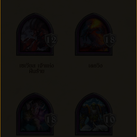
เซเวียส เจ้าแห่ง
เดธวิง
ฝันร้าย