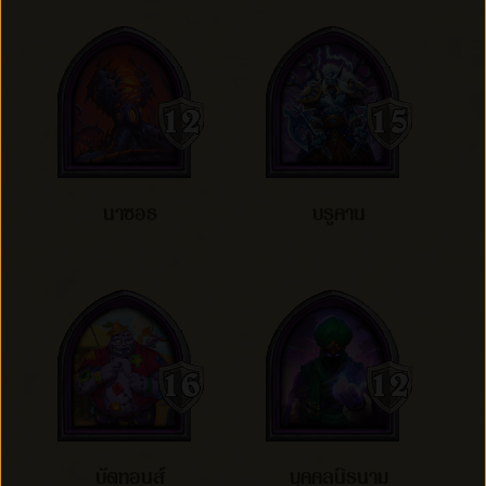
นาซอธ
บรูคาน
บัตทอนส์
บุคคลนิรนาม