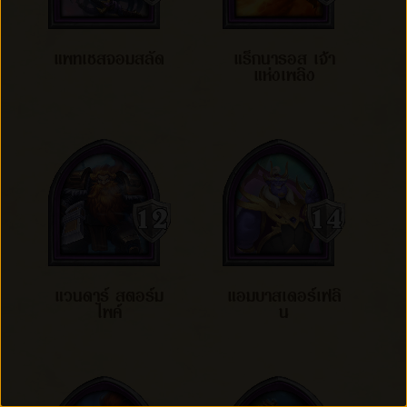
แพทเชสจอมสลัด
แร็กนารอส เจ้า
แห่งเพลิง
แวนดาร์ สตอร์ม
แอมบาสเดอร์เฟลิ
ไพค์
น