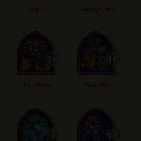
คิงมุคล่า
จอร์จผู้หลงผิด
จิม เรย์เนอร์
ชัดเดอร์ว็อก