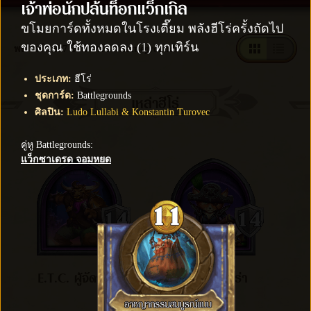
เจ้าพ่อนักปล้นท็อกแว็กเกิล
ขโมยการ์ดทั้งหมดในโรงเตี๊ยม พลังฮีโร่ครั้งถัดไป
ของคุณ ใช้ทองลดลง (1) ทุกเทิร์น
พบการ์ด 997 ใบสำหรับ "Battlegrounds"
ประเภท
:
ฮีโร่
ชุดการ์ด
:
Battlegrounds
เหล่าฮีโร่
ศิลปิน
:
Ludo Lullabi & Konstantin Turovec
คู่หู Battlegrounds
:
แว็กซาเดรด จอมหยด
E.T.C. ผู้จัดการวง
กัปตันยูโดร่า