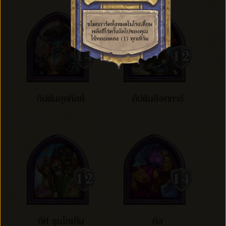
กัปตันฮุคทัสค์
กัปตันฮ็อกการ์
กัฟ รูนโทเท็ม
กัล