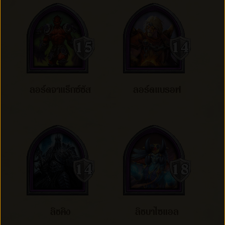
ลอร์ดจาแร็กซ์ซัส
ลอร์ดแบรอฟ
ลิชคิง
ลิชบาไซแอล