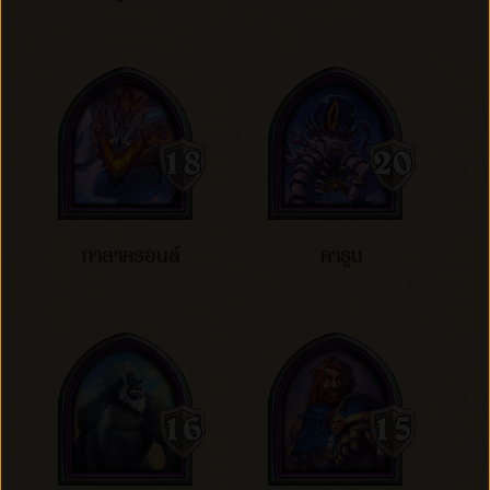
กาลาครอนด์
คาธูน