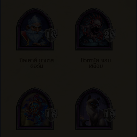
มิลเฮาส์ มานาส
มิวทานัส จอม
ตอร์ม
เขมือบ