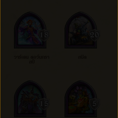
วาร์เดน ดอว์นกรา
สนีด
สป์