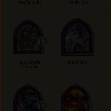
แดนซิงเดริล
แทมซิน โรม
แบรนน์ครูฝึก
แพทช์เวิร์ค
ไดโนเสาร์