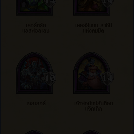
เคอร์ทรัส
เคอร์ริแกน ราชินี
แอชฟอลเลน
แห่งคมมีด
เจลเลอร์
เจ้าพ่อนักปล้นท็อก
แว็กเกิล