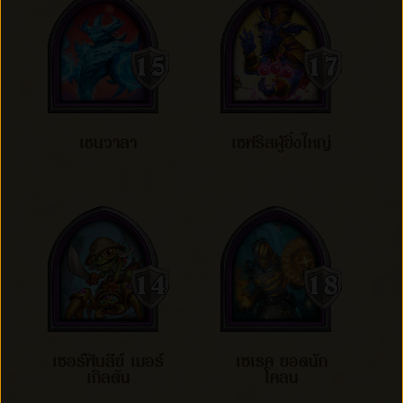
เชนวาลา
เซฟริสผู้ยิ่งใหญ่
เซอร์ฟินลีย์ เมอร์
เซเรค ยอดนัก
เกิลตัน
โคลน