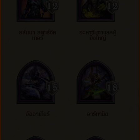
อรันนา สตาร์ซีค
อะคาซัมซาแรคผู้
เกอร์
ยิ่งใหญ่
อัลอาเคียร์
อาร์ทานิส