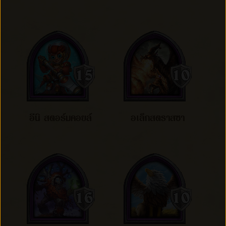
อีนิ สตอร์มคอยล์
อเล็กสตราสซา