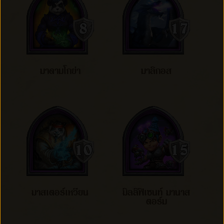
มาดามโกย่า
มาลิกอส
มาสเตอร์เหวียน
มิลลิฟิเซนท์ มานาส
ตอร์ม