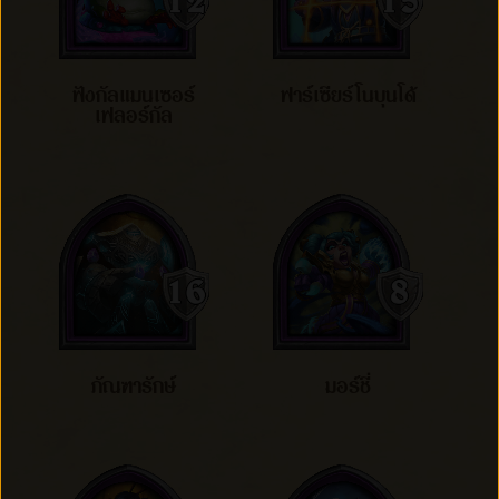
ฟังกัลแมนเซอร์
ฟาร์เซียร์โนบุนโด้
เฟลอร์กัล
ภัณฑารักษ์
มอร์ชี่