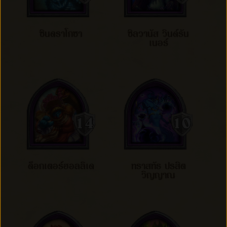
ซินดราโกซา
ซิลวานัส วินด์รัน
เนอร์
ด็อกเตอร์ฮอลลิเด
ทราสทัธ ปรสิต
วิญญาณ