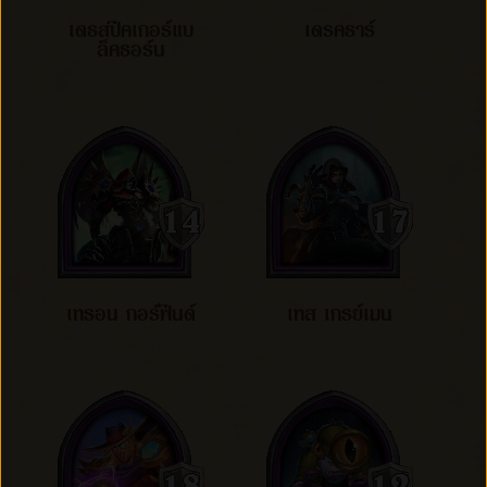
เดธสปีคเกอร์แบ
เดรคธาร์
ล็คธอร์น
เทรอน กอร์ฟีนด์
เทส เกรย์เมน