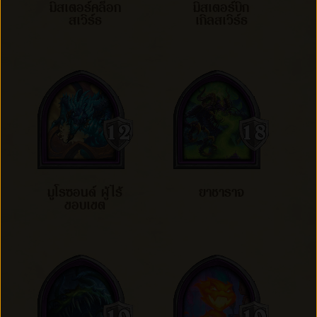
มิสเตอร์คล็อก
มิสเตอร์บิก
สเวิร์ธ
เกิลสเวิร์ธ
มูโรซอนด์ ผู้ไร้
ยาชาราจ
ขอบเขต