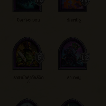
ย็อกก์-ซารอน
รัคคานิชู
ราชานักค้ากัลลีวิก
ราชาหนู
ซ์