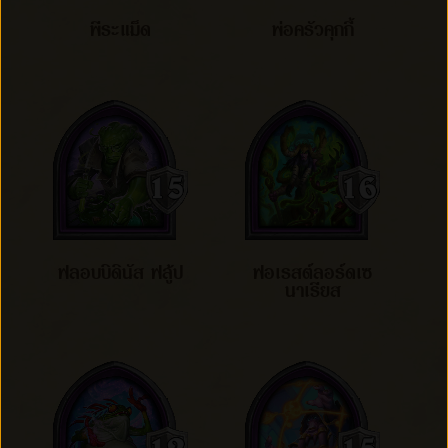
พีระแม็ด
พ่อครัวคุกกี้
ฟลอบบิดินัส ฟลู้ป
ฟอเรสต์ลอร์ดเซ
นาเรียส