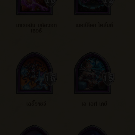
เทเธอลัน บลัดวอท
เมอร์ล็อค โฮล์มส์
เชอร์
เลดี้วาชจ์
เอ เอฟ เคย์