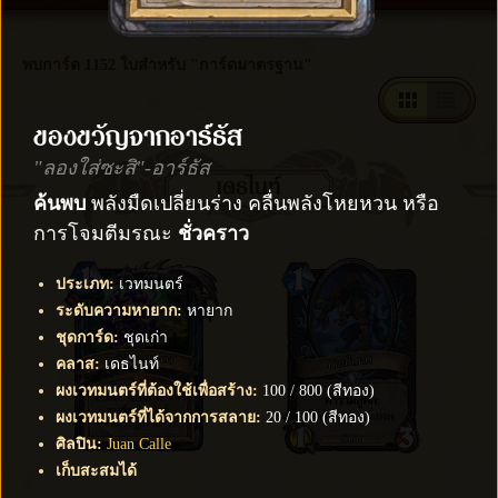
พบการ์ด 1152 ใบสำหรับ "การ์ดมาตรฐาน"
ของขวัญจากอาร์ธัส
"ลองใส่ซะสิ"-อาร์ธัส
เดธไนท์
ค้นพบ
พลังมืดเปลี่ยนร่าง คลื่นพลังโหยหวน หรือ
การโจมตีมรณะ
ชั่วคราว
ประเภท
:
เวทมนตร์
ระดับความหายาก
:
หายาก
ชุดการ์ด
:
ชุดเก่า
คลาส
:
เดธไนท์
ผงเวทมนตร์ที่ต้องใช้เพื่อสร้าง
:
100
/
800
(
สีทอง
)
ผงเวทมนตร์ที่ได้จากการสลาย
:
20
/
100
(
สีทอง
)
ศิลปิน
:
Juan Calle
เก็บสะสมได้