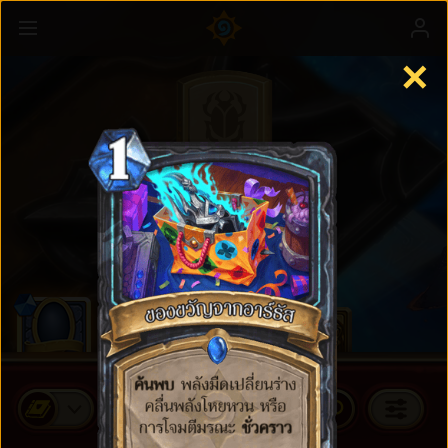
✕
การ์ดมาตรฐาน
ซื้อซองการ์ด