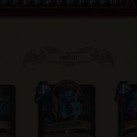
0
1
2
3
4
5
6
7
8
9
10 +
เดธไนท์