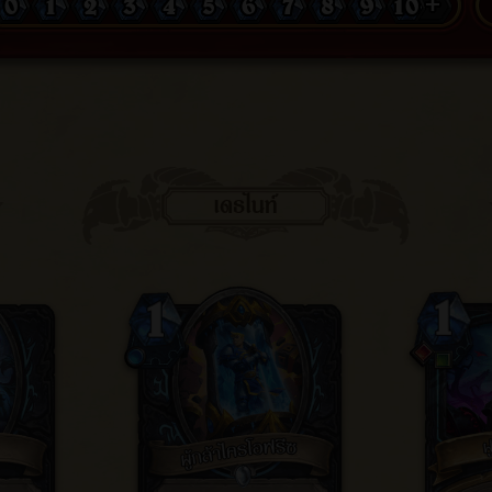
0
1
2
3
4
5
6
7
8
9
10 +
เดธไนท์